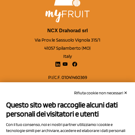
NCX Drahorad srl
Via Prov.le Sassuolo Vignola 315/1
41057 Spilamberto (MO)
Italy
P.I/C.F. 01041460369
REA: MO 208553
Rifiuta cookie non necessari ✕
Capitale sociale Euro 50.000,00 i.v.
Questo sito web raccoglie alcuni dati
Contatti
personali dei visitatori e utenti
Sitemap
Con il tuo consenso, noi e i nostri partner utilizziamo i cookie e
Privacy Policy
tecnologie simili per archiviare, accedere ed elaborare i dati personali