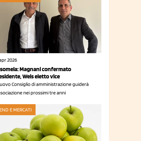
 apr 2026
somela: Magnani confermato
esidente, Weis eletto vice
 nuovo Consiglio di amministrazione guiderà
ssociazione nei prossimi tre anni
END E MERCATI