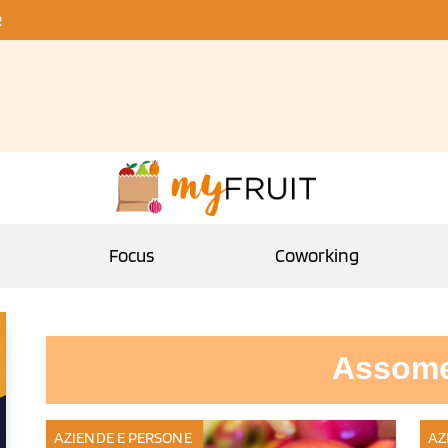
R
Focus
Coworking
Assome
AZIENDE E PERSONE
AZ