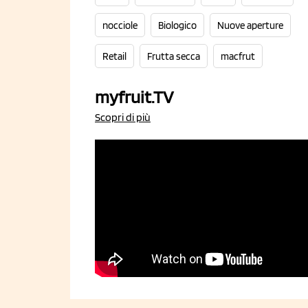
nocciole
Biologico
Nuove aperture
Retail
Frutta secca
macfrut
myfruit.TV
Scopri di più