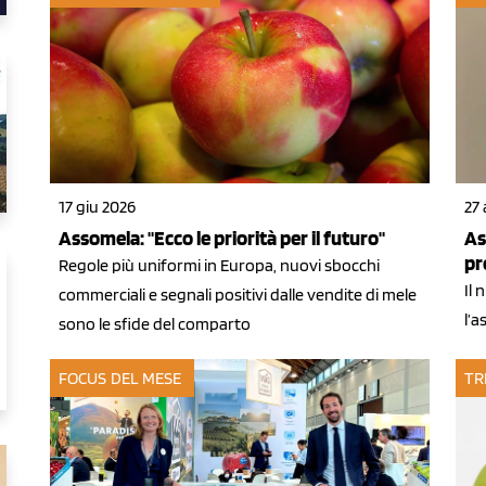
17 giu 2026
27
Assomela: "Ecco le priorità per il futuro"
As
pr
Regole più uniformi in Europa, nuovi sbocchi
Il
commerciali e segnali positivi dalle vendite di mele
l’a
sono le sfide del comparto
FOCUS DEL MESE
TR