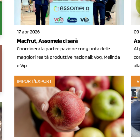
17 apr 2026
09
Macfrut, Assomela ci sarà
As
Coordinerà la partecipazione congiunta delle
Al 
maggiori realtà produttive nazionali: Vog, Melinda
con
e Vip
all
IMPORT/EXPORT
TR