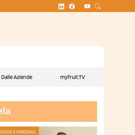
Dalle Aziende
myfruit.TV
la
IENDE E PERSONE