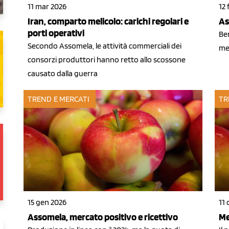
11 mar 2026
12 
Iran, comparto melicolo: carichi regolari e
As
porti operativi
Ben
Secondo Assomela, le attività commerciali dei
me
consorzi produttori hanno retto allo scossone
causato dalla guerra
TREND E MERCATI
TR
15 gen 2026
11 
Assomela, mercato positivo e ricettivo
Me