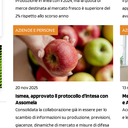
Produzione in linea con il 2024, ma la quota di
Il 
merce destinata al mercato fresco è superiore del
ap
2% rispetto allo scorso anno
ava
AZIENDE E PERSONE
AZ
20 nov 2025
13
Ismea, approvato il protocollo d’intesa con
Me
Assomela
e 
Consolidata la collaborazione già in essere per lo
Acc
scambio di informazioni su produzione, previsioni,
e 
giacenze, dinamiche di mercato e misure di difesa