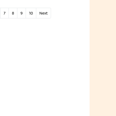
7
8
9
10
Next