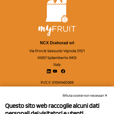
NCX Drahorad srl
Via Prov.le Sassuolo Vignola 315/1
41057 Spilamberto (MO)
Italy
P.I/C.F. 01041460369
REA: MO 208553
Rifiuta cookie non necessari ✕
Capitale sociale Euro 50.000,00 i.v.
Questo sito web raccoglie alcuni dati
Contatti
personali dei visitatori e utenti