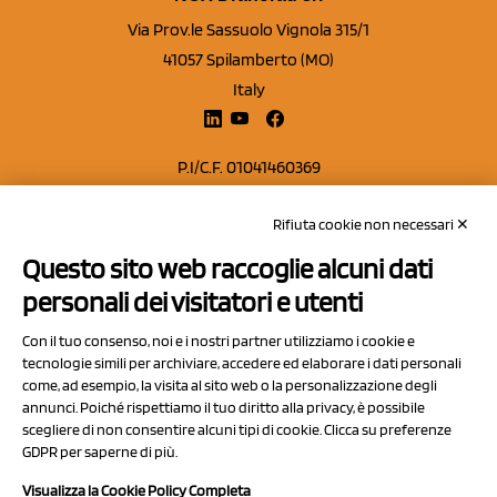
Via Prov.le Sassuolo Vignola 315/1
41057 Spilamberto (MO)
Italy
P.I/C.F. 01041460369
REA: MO 208553
Rifiuta cookie non necessari ✕
Capitale sociale Euro 50.000,00 i.v.
Questo sito web raccoglie alcuni dati
Contatti
personali dei visitatori e utenti
Sitemap
Con il tuo consenso, noi e i nostri partner utilizziamo i cookie e
Privacy Policy
tecnologie simili per archiviare, accedere ed elaborare i dati personali
Cookie Policy
come, ad esempio, la visita al sito web o la personalizzazione degli
annunci. Poiché rispettiamo il tuo diritto alla privacy, è possibile
Chi Siamo
scegliere di non consentire alcuni tipi di cookie. Clicca su preferenze
GDPR per saperne di più.
Visualizza la Cookie Policy Completa