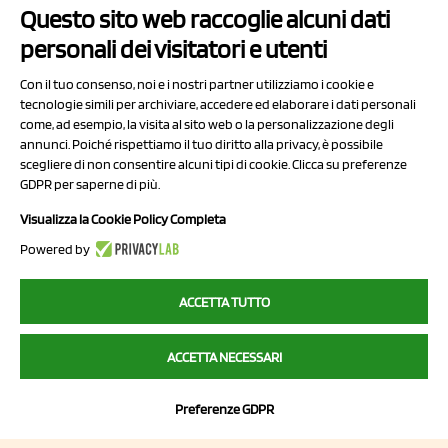
Questo sito web raccoglie alcuni dati
personali dei visitatori e utenti
Con il tuo consenso, noi e i nostri partner utilizziamo i cookie e
tecnologie simili per archiviare, accedere ed elaborare i dati personali
come, ad esempio, la visita al sito web o la personalizzazione degli
annunci. Poiché rispettiamo il tuo diritto alla privacy, è possibile
scegliere di non consentire alcuni tipi di cookie. Clicca su preferenze
NCX Drahorad srl
GDPR per saperne di più.
Via Prov.le Sassuolo Vignola 315/1
Visualizza la Cookie Policy Completa
41057 Spilamberto (MO)
Powered by
Italy
ACCETTA TUTTO
P.I/C.F. 01041460369
ACCETTA NECESSARI
REA: MO 208553
Capitale sociale Euro 50.000,00 i.v.
Preferenze GDPR