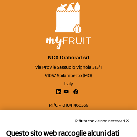
NCX Drahorad srl
Via Prov.le Sassuolo Vignola 315/1
41057 Spilamberto (MO)
Italy
P.I/C.F. 01041460369
REA: MO 208553
Rifiuta cookie non necessari ✕
Capitale sociale Euro 50.000,00 i.v.
Questo sito web raccoglie alcuni dati