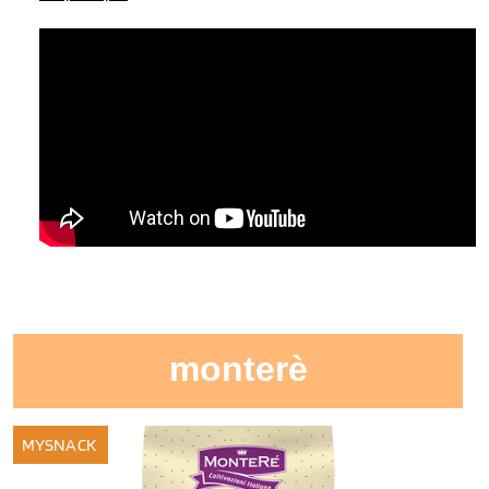
monterè
MYSNACK