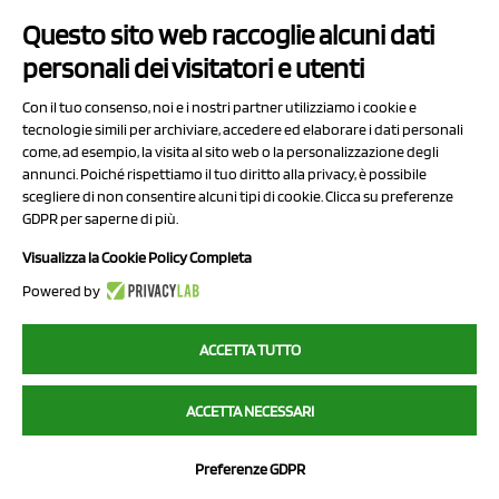
Questo sito web raccoglie alcuni dati
Contatti
personali dei visitatori e utenti
Sitemap
Con il tuo consenso, noi e i nostri partner utilizziamo i cookie e
Privacy Policy
tecnologie simili per archiviare, accedere ed elaborare i dati personali
Cookie Policy
come, ad esempio, la visita al sito web o la personalizzazione degli
annunci. Poiché rispettiamo il tuo diritto alla privacy, è possibile
Chi Siamo
scegliere di non consentire alcuni tipi di cookie. Clicca su preferenze
GDPR per saperne di più.
Visualizza la Cookie Policy Completa
Powered by
2023 NCX Drahorad srl - All rights reserved
ACCETTA TUTTO
myfruit.it è parte del network di
NCX DRAHORAD
ACCETTA NECESSARI
NCX Drahorad - Via Provinciale Vignola-Sassuolo 315/1 - 41057
Spilamberto (MO) - p.i. / c.f. 01041460369
Preferenze GDPR