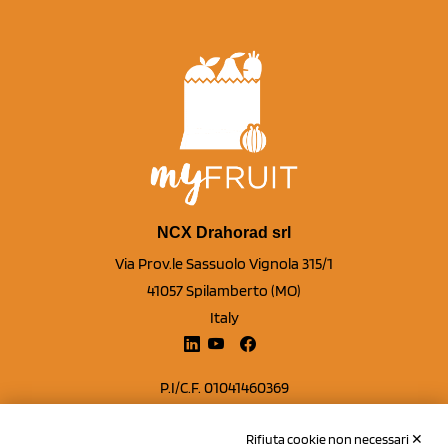
NCX Drahorad srl
Via Prov.le Sassuolo Vignola 315/1
41057 Spilamberto (MO)
Italy
P.I/C.F. 01041460369
REA: MO 208553
Rifiuta cookie non necessari ✕
Capitale sociale Euro 50.000,00 i.v.