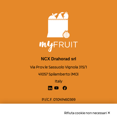
NCX Drahorad srl
Via Prov.le Sassuolo Vignola 315/1
41057 Spilamberto (MO)
Italy
P.I/C.F. 01041460369
REA: MO 208553
Rifiuta cookie non necessari ✕
Capitale sociale Euro 50.000,00 i.v.