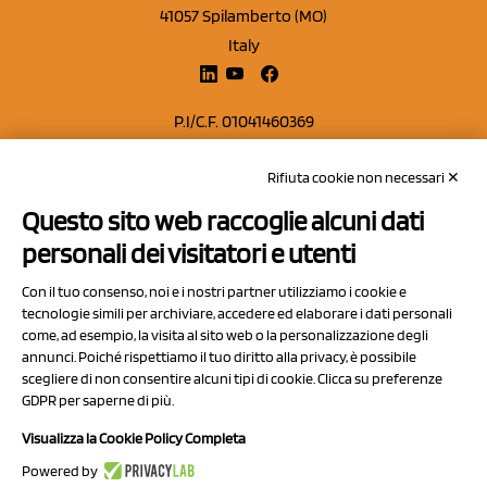
41057 Spilamberto (MO)
Italy
P.I/C.F. 01041460369
REA: MO 208553
Rifiuta cookie non necessari ✕
Capitale sociale Euro 50.000,00 i.v.
Questo sito web raccoglie alcuni dati
Contatti
personali dei visitatori e utenti
Sitemap
Con il tuo consenso, noi e i nostri partner utilizziamo i cookie e
Privacy Policy
tecnologie simili per archiviare, accedere ed elaborare i dati personali
Cookie Policy
come, ad esempio, la visita al sito web o la personalizzazione degli
annunci. Poiché rispettiamo il tuo diritto alla privacy, è possibile
Chi Siamo
scegliere di non consentire alcuni tipi di cookie. Clicca su preferenze
GDPR per saperne di più.
Visualizza la Cookie Policy Completa
Powered by