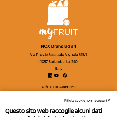
NCX Drahorad srl
Via Prov.le Sassuolo Vignola 315/1
41057 Spilamberto (MO)
Italy
P.I/C.F. 01041460369
REA: MO 208553
Rifiuta cookie non necessari ✕
Capitale sociale Euro 50.000,00 i.v.
Questo sito web raccoglie alcuni dati
Contatti