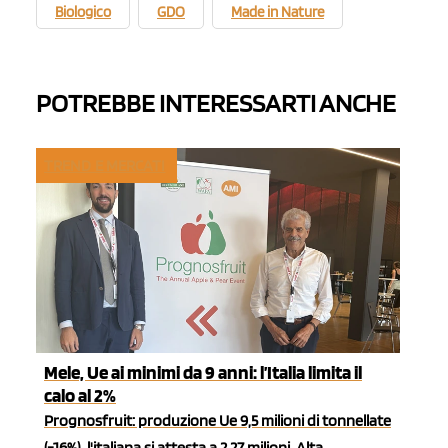
Biologico
GDO
Made in Nature
POTREBBE INTERESSARTI ANCHE
TREND E MERCATI
Mele, Ue ai minimi da 9 anni: l’Italia limita il
calo al 2%
Prognosfruit: produzione Ue 9,5 milioni di tonnellate
(-16%), l'italiana si attesta a 2,27 milioni. Alta