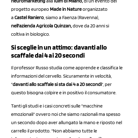
neuromarketing
alla
Iulm di Milano,
di un evento del
progetto
europeo
Made in Nature
organizzato
a
Castel Raniero
, siamo a Faenza (Ravenna),
nell'azienda Agricola Quinzan,
dove da 20 anni si
coltiva in biologico.
Si sceglie in un attimo: davanti allo
scaffale dai 4 ai 20 secondi
Il professor Russo studia come apprende e classifica le
informazioni del cervello. Sicuramente in velocità,
"
davanti allo scaffale si sta dai 4 a 20 secondi
", per
questo bisogna colpire e in positivo il consumatore.
Tanti gli studi e i casi concreti sulle "macchine
emozionali" ovvero noi che siamo razionali ma spesso
un secondo dopo aver allungato la mano e riposto nel
carrello il prodotto. "Non abbiamo tutte le