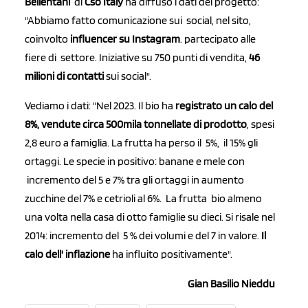
Bellentani
di
Cso Italy
ha diffuso i dati del progetto:
"Abbiamo fatto comunicazione sui social, nel sito,
coinvolto
influencer su Instagram
. partecipato alle
fiere di settore. Iniziative su 750 punti di vendita,
46
milioni di contatti
sui social".
Vediamo i dati: "Nel 2023. Il bio ha
registrato un calo del
8%, vendute circa 500mila tonnellate di prodotto
, spesi
2,8 euro a famiglia. La frutta ha perso il 5%, il 15% gli
ortaggi. Le specie in positivo: banane e mele con
incremento del 5 e 7% tra gli ortaggi in aumento
zucchine del 7% e cetrioli al 6%. La frutta bio almeno
una volta nella casa di otto famiglie su dieci. Si risale nel
2014: incremento del 5 % dei volumi e del 7 in valore.
Il
calo dell' inflazione
ha influito positivamente".
Gian Basilio Nieddu