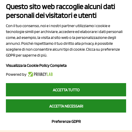
Questo sito web raccoglie alcuni dati
personali dei visitatori e utenti
Con il tuo consenso, noi e i nostri partner utilizziamo i cookie e
tecnologie simili per archiviare, accedere ed elaborare i dati personali
come, ad esempio, la visita al sito web o la personalizzazione degli
annunci. Poiché rispettiamo il tuo diritto alla privacy, è possibile
scegliere di non consentire alcuni tipi di cookie. Clicca su preferenze
NCX Drahorad srl
GDPR per saperne di più.
Via Prov.le Sassuolo Vignola 315/1
Visualizza la Cookie Policy Completa
41057 Spilamberto (MO)
Powered by
Italy
ACCETTA TUTTO
P.I/C.F. 01041460369
ACCETTA NECESSARI
REA: MO 208553
Capitale sociale Euro 50.000,00 i.v.
Preferenze GDPR