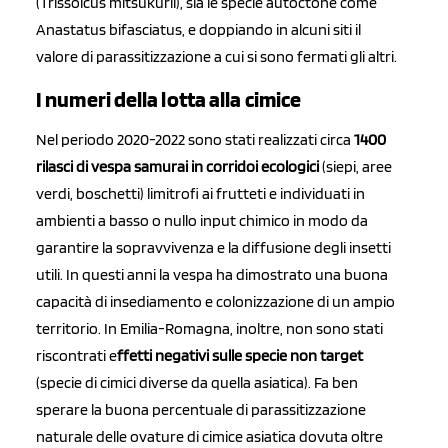
(Trissolcus mitsukurii), sia le specie autoctone come
Anastatus bifasciatus, e doppiando in alcuni siti il
valore di parassitizzazione a cui si sono fermati gli altri.
I numeri della lotta alla cimice
Nel periodo 2020-2022 sono stati realizzati circa
1400
rilasci di vespa samurai in corridoi ecologici
(siepi, aree
verdi, boschetti) limitrofi ai frutteti e individuati in
ambienti a basso o nullo input chimico in modo da
garantire la sopravvivenza e la diffusione degli insetti
utili. In questi anni la vespa ha dimostrato una buona
capacità di insediamento e colonizzazione di un ampio
territorio. In Emilia-Romagna, inoltre, non sono stati
riscontrati e
ffetti negativi sulle specie non target
(specie di cimici diverse da quella asiatica). Fa ben
sperare la buona percentuale di parassitizzazione
naturale delle ovature di cimice asiatica dovuta oltre