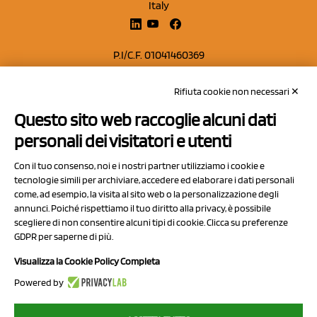
Italy
P.I/C.F. 01041460369
REA: MO 208553
Rifiuta cookie non necessari ✕
Capitale sociale Euro 50.000,00 i.v.
Questo sito web raccoglie alcuni dati
Contatti
personali dei visitatori e utenti
Sitemap
Con il tuo consenso, noi e i nostri partner utilizziamo i cookie e
Privacy Policy
tecnologie simili per archiviare, accedere ed elaborare i dati personali
Cookie Policy
come, ad esempio, la visita al sito web o la personalizzazione degli
annunci. Poiché rispettiamo il tuo diritto alla privacy, è possibile
Chi Siamo
scegliere di non consentire alcuni tipi di cookie. Clicca su preferenze
GDPR per saperne di più.
Visualizza la Cookie Policy Completa
Powered by
2023 NCX Drahorad srl - All rights reserved