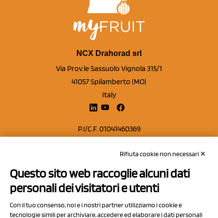
NCX Drahorad srl
Via Prov.le Sassuolo Vignola 315/1
41057 Spilamberto (MO)
Italy
P.I/C.F. 01041460369
REA: MO 208553
Rifiuta cookie non necessari ✕
Capitale sociale Euro 50.000,00 i.v.
Questo sito web raccoglie alcuni dati
Contatti
personali dei visitatori e utenti
Sitemap
Con il tuo consenso, noi e i nostri partner utilizziamo i cookie e
Privacy Policy
tecnologie simili per archiviare, accedere ed elaborare i dati personali