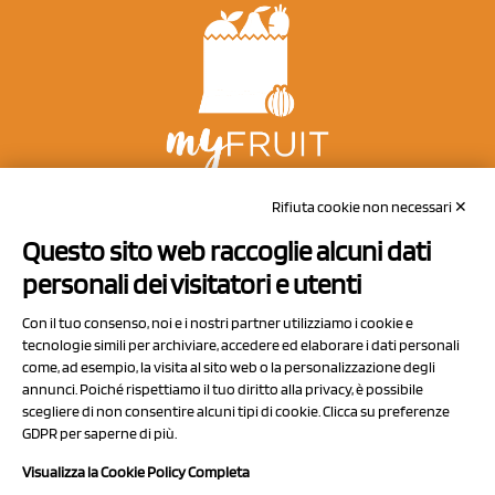
NCX Drahorad srl
Rifiuta cookie non necessari ✕
Via Prov.le Sassuolo Vignola 315/1
Questo sito web raccoglie alcuni dati
41057 Spilamberto (MO)
personali dei visitatori e utenti
Italy
Con il tuo consenso, noi e i nostri partner utilizziamo i cookie e
tecnologie simili per archiviare, accedere ed elaborare i dati personali
come, ad esempio, la visita al sito web o la personalizzazione degli
P.I/C.F. 01041460369
annunci. Poiché rispettiamo il tuo diritto alla privacy, è possibile
REA: MO 208553
scegliere di non consentire alcuni tipi di cookie. Clicca su preferenze
GDPR per saperne di più.
Capitale sociale Euro 50.000,00 i.v.
Visualizza la Cookie Policy Completa