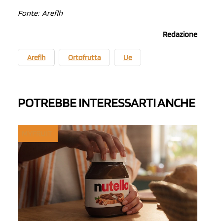
Fonte: Areflh
Redazione
Areflh
Ortofrutta
Ue
POTREBBE INTERESSARTI ANCHE
MYFRUIT