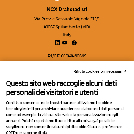
NCX Drahorad srl
Via Prov.le Sassuolo Vignola 315/1
41057 Spilamberto (MO)
Italy
P.I/C.F. 01041460369
REA: MO 208553
Rifiuta cookie non necessari ✕
Capitale sociale Euro 50.000,00 i.v.
Questo sito web raccoglie alcuni dati
Contatti
personali dei visitatori e utenti
Sitemap
Con il tuo consenso, noi e i nostri partner utilizziamo i cookie e
Privacy Policy
tecnologie simili per archiviare, accedere ed elaborare i dati personali
Cookie Policy
come, ad esempio, la visita al sito web o la personalizzazione degli
annunci. Poiché rispettiamo il tuo diritto alla privacy, è possibile
Chi Siamo
scegliere di non consentire alcuni tipi di cookie. Clicca su preferenze
GDPR per saperne di più.