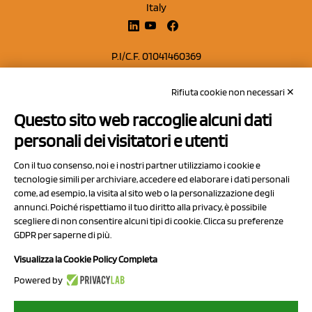
Italy
P.I/C.F. 01041460369
REA: MO 208553
Rifiuta cookie non necessari ✕
Capitale sociale Euro 50.000,00 i.v.
Questo sito web raccoglie alcuni dati
Contatti
personali dei visitatori e utenti
Sitemap
Con il tuo consenso, noi e i nostri partner utilizziamo i cookie e
Privacy Policy
tecnologie simili per archiviare, accedere ed elaborare i dati personali
Cookie Policy
come, ad esempio, la visita al sito web o la personalizzazione degli
annunci. Poiché rispettiamo il tuo diritto alla privacy, è possibile
Chi Siamo
scegliere di non consentire alcuni tipi di cookie. Clicca su preferenze
GDPR per saperne di più.
Visualizza la Cookie Policy Completa
Powered by
2023 NCX Drahorad srl - All rights reserved