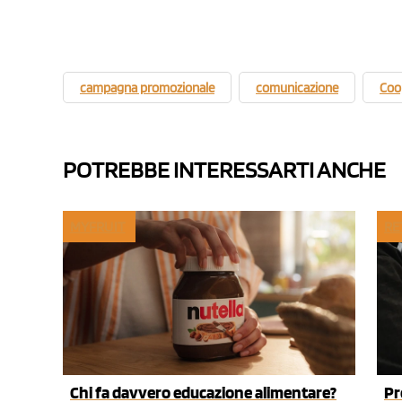
campagna promozionale
comunicazione
Coop
POTREBBE INTERESSARTI ANCHE
MYFRUIT
RE
Chi fa davvero educazione alimentare?
Pr