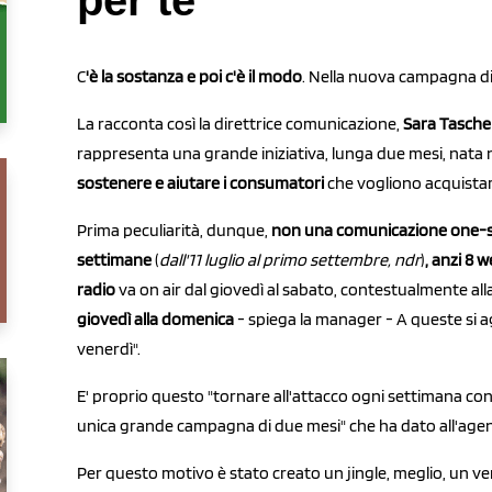
per te"
C
'è la sostanza e poi c'è il modo
. Nella nuova campagna d
La racconta così la direttrice comunicazione,
Sara Tasche
rappresenta una grande iniziativa, lunga due mesi, nata n
sostenere e aiutare i consumatori
che vogliono acquista
Prima peculiarità, dunque,
non una comunicazione one-
settimane
(
dall'11 luglio al primo settembre, ndr
)
, anzi 8 
radio
va on air dal giovedì al sabato, contestualmente all
giovedì alla domenica
- spiega la manager - A queste si
venerdì".
E' proprio questo "tornare all'attacco ogni settimana con 
unica grande campagna di due mesi" che ha dato all'agenz
Per questo motivo è stato creato un jingle, meglio, un ve