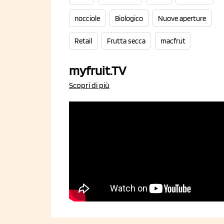
nocciole
Biologico
Nuove aperture
Retail
Frutta secca
macfrut
myfruit.TV
Scopri di più