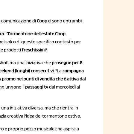
i comunicazione di
Coop
ci sono entrambi.
ra
: "
Tormentone dell'estate Coop
el solco di questo specifico contesto per
re prodotti
freschissimi
".
shot
, ma una iniziativa che
prosegue per 8
weekend (lunghi) consecutivi
. "La
campagna
a
promo nei punti di vendita che è attiva dal
 aggiungono
i passaggi tv
dal mercoledì al
una iniziativa diversa, ma che rientra in
ia creativa l'idea del tormentone estivo.
ro e proprio pezzo musicale che aspira a