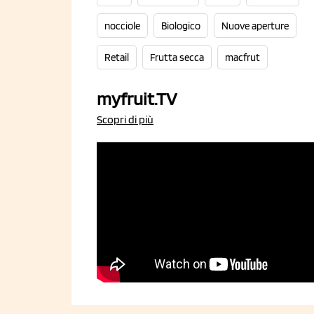
nocciole
Biologico
Nuove aperture
Retail
Frutta secca
macfrut
myfruit.TV
Scopri di più