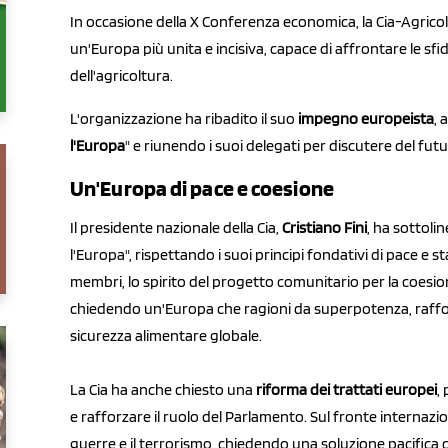
In occasione della X Conferenza economica, la Cia-Agricolt
un'Europa più unita e incisiva, capace di affrontare le sfide
dell'agricoltura.
L'organizzazione ha ribadito il suo
impegno europeista
, 
l'Europa
" e riunendo i suoi delegati per discutere del futu
Un'Europa di pace e coesione
Il presidente nazionale della Cia,
Cristiano Fini
, ha sottoli
l'Europa", rispettando i suoi principi fondativi di pace e sta
membri, lo spirito del progetto comunitario per la coesio
chiedendo un'Europa che ragioni da superpotenza, rafforz
sicurezza alimentare globale.
La Cia ha anche chiesto una
riforma dei trattati europei
,
e rafforzare il ruolo del Parlamento. Sul fronte internaz
guerre e il terrorismo, chiedendo una soluzione pacifica de