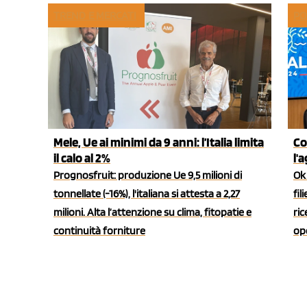
TREND E MERCATI
PO
Mele, Ue ai minimi da 9 anni: l’Italia limita
Co
il calo al 2%
l'
Prognosfruit: produzione Ue 9,5 milioni di
Ok 
tonnellate (-16%), l'italiana si attesta a 2,27
fil
milioni. Alta l’attenzione su clima, fitopatie e
ric
continuità forniture
ope