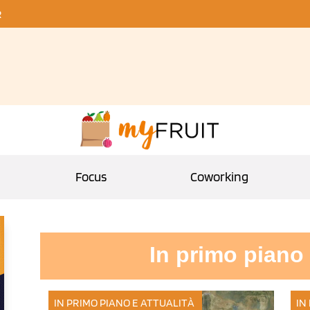
R
Focus
Coworking
In primo piano 
IN PRIMO PIANO E ATTUALITÀ
IN