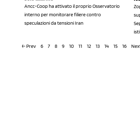
Ancc-Coop ha attivato il proprio Osservatorio
Zop
interno per monitorare filiere contro
su
speculazioni da tensioni Iran
Se
ist
← Prev
6
7
8
9
10
11
12
13
14
15
16
Nex