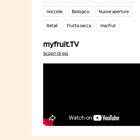
nocciole
Biologico
Nuove aperture
Retail
Frutta secca
macfrut
myfruit.TV
Scopri di più