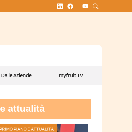
Dalle Aziende
myfruit.TV
e attualità
 PRIMO PIANO E ATTUALITÀ