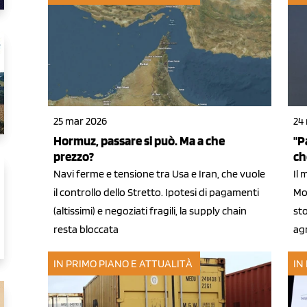
25 mar 2026
24
Hormuz, passare si può. Ma a che
"P
prezzo?
ch
Navi ferme e tensione tra Usa e Iran, che vuole
Il 
il controllo dello Stretto. Ipotesi di pagamenti
Mo
(altissimi) e negoziati fragili, la supply chain
sto
resta bloccata
agr
IN PRIMO PIANO E ATTUALITÀ
IN