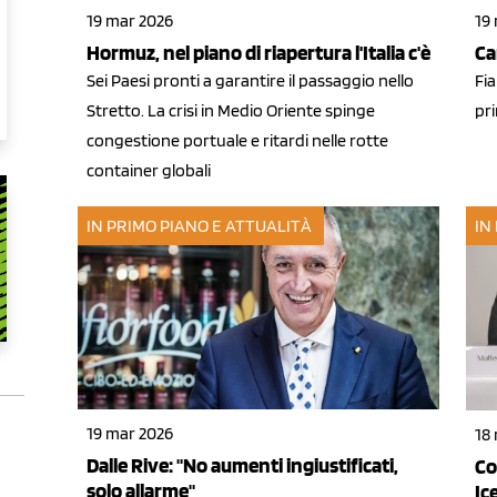
19 mar 2026
19
Hormuz, nel piano di riapertura l'Italia c'è
Ca
Sei Paesi pronti a garantire il passaggio nello
Fia
Stretto. La crisi in Medio Oriente spinge
pri
congestione portuale e ritardi nelle rotte
container globali
IN PRIMO PIANO E ATTUALITÀ
IN
19 mar 2026
18
Dalle Rive: "No aumenti ingiustificati,
Co
solo allarme"
Ic