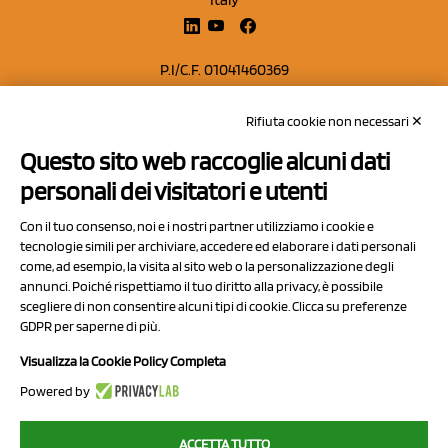
P.I/C.F. 01041460369
REA: MO 208553
Rifiuta cookie non necessari ✕
Capitale sociale Euro 50.000,00 i.v.
Questo sito web raccoglie alcuni dati
Contatti
personali dei visitatori e utenti
Sitemap
Con il tuo consenso, noi e i nostri partner utilizziamo i cookie e
Privacy Policy
tecnologie simili per archiviare, accedere ed elaborare i dati personali
Cookie Policy
come, ad esempio, la visita al sito web o la personalizzazione degli
annunci. Poiché rispettiamo il tuo diritto alla privacy, è possibile
Chi Siamo
scegliere di non consentire alcuni tipi di cookie. Clicca su preferenze
GDPR per saperne di più.
Visualizza la Cookie Policy Completa
Powered by
2023 NCX Drahorad srl - All rights reserved
ACCETTA TUTTO