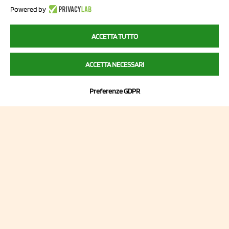
41057 Spilamberto (MO)
Powered by
Italy
ACCETTA TUTTO
P.I/C.F. 01041460369
ACCETTA NECESSARI
REA: MO 208553
Capitale sociale Euro 50.000,00 i.v.
Preferenze GDPR
Contatti
Sitemap
Privacy Policy
Cookie Policy
Chi Siamo