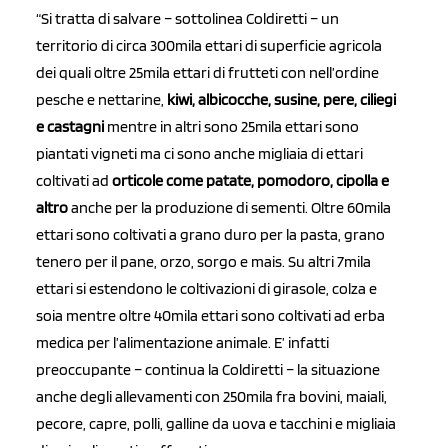
“
Si tratta di salvare – sottolinea Coldiretti – un
territorio di circa 300mila ettari di superficie agricola
dei quali oltre 25mila ettari di frutteti con nell’ordine
pesche e nettarine,
kiwi, albicocche, susine, pere, ciliegi
e castagni
mentre in altri sono 25mila ettari sono
piantati vigneti ma ci sono anche migliaia di ettari
coltivati ad
orticole come patate, pomodoro, cipolla e
altro
anche per la produzione di sementi. Oltre 60mila
ettari sono coltivati a grano duro per la pasta, grano
tenero per il pane, orzo, sorgo e mais. Su altri 7mila
ettari si estendono le coltivazioni di girasole, colza e
soia mentre oltre 40mila ettari sono coltivati ad erba
medica per l’alimentazione animale. E’ infatti
preoccupante – continua la Coldiretti – la situazione
anche degli allevamenti con 250mila fra bovini, maiali,
pecore, capre, polli, galline da uova e tacchini e migliaia