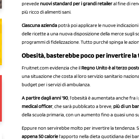
prevede
nuovi standard per i grandi retailer
al fine di ren
più ricco di alimenti sani.
Ciascuna azienda
potrà poi applicare le nuove indicazion
delle ricette a una nuova disposizione della merce sugli sca
programmi di fidelizzazione. Tutto purché spinga le azio
Obesità, basterebbe poco per invertire l
Fruitnet.com evidenzia che il
Regno Unito è al terzo post
una situazione che costa al loro servizio sanitario nazion
budget per i servizi di ambulanza.
A partire dagli anni ’90
, l’obesità è aumentata anche fra i 
medical officer
, che sarà pubblicato a breve,
più di un b
della scuola primaria, con un aumento fino a quasi uno su 
Eppure non servirebbe molto per invertire la tendenza. 
appena 50 calorie
l’apporto nella dieta quotidiana dei bam