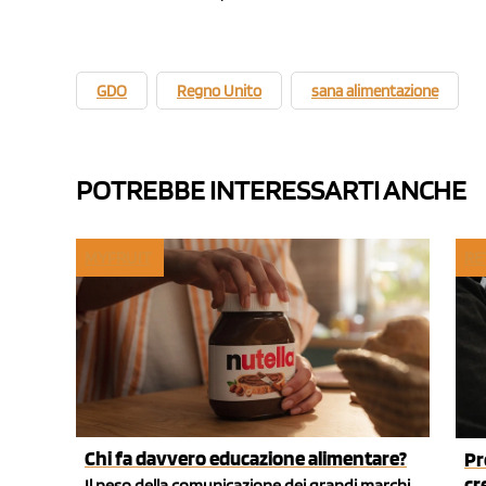
GDO
Regno Unito
sana alimentazione
POTREBBE INTERESSARTI ANCHE
MYFRUIT
RE
Chi fa davvero educazione alimentare?
Pr
cr
Il peso della comunicazione dei grandi marchi