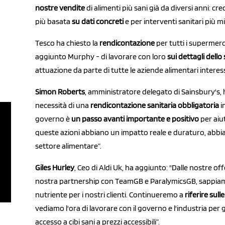
nostre vendite
di alimenti più sani già da diversi anni: c
più basata
su dati concreti
e per interventi sanitari più mi
Tesco ha chiesto la
rendicontazione
per tutti i supermerc
aggiunto Murphy - di lavorare con loro
sui dettagli dell
attuazione da parte di tutte le aziende alimentari interes
Simon Roberts
, amministratore delegato di Sainsbury's, 
necessità di una
rendicontazione sanitaria obbligatoria
i
governo è
un passo avanti importante e positivo
per aiu
queste azioni abbiano un impatto reale e duraturo, abbiam
settore alimentare”.
Giles Hurley
, Ceo di Aldi Uk, ha aggiunto: "Dalle nostre of
nostra partnership con TeamGB e ParalymicsGB, sappiam
nutriente per i nostri clienti. Continueremo a
riferire sul
vediamo l'ora di lavorare con il governo e l'industria per 
accesso a cibi sani a prezzi accessibili”.