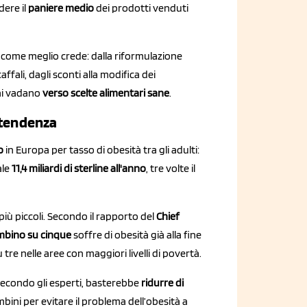
dere il
paniere medio
dei prodotti venduti
i come meglio crede: dalla riformulazione
ffali, dagli sconti alla modifica dei
ni vadano
verso scelte alimentari sane
.
a tendenza
o
in Europa per tasso di obesità tra gli adulti:
ale
1
1,4 miliardi di sterline all'anno
, tre volte il
più piccoli. Secondo il rapporto del
Chief
ambino su cinque
soffre di obesità già alla fine
tre nelle aree con maggiori livelli di povertà.
Secondo gli esperti, basterebbe
ridurre di
bini per evitare il problema dell’obesità a