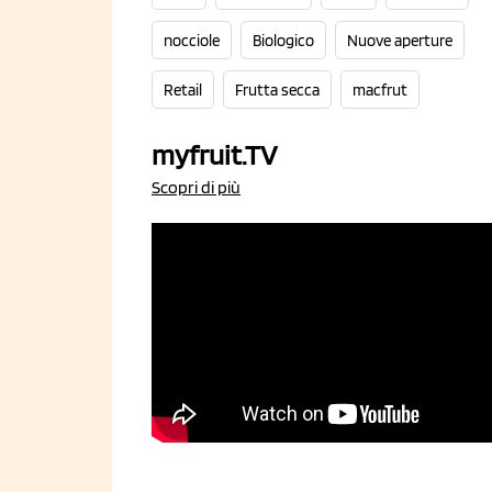
nocciole
Biologico
Nuove aperture
Retail
Frutta secca
macfrut
myfruit.TV
Scopri di più