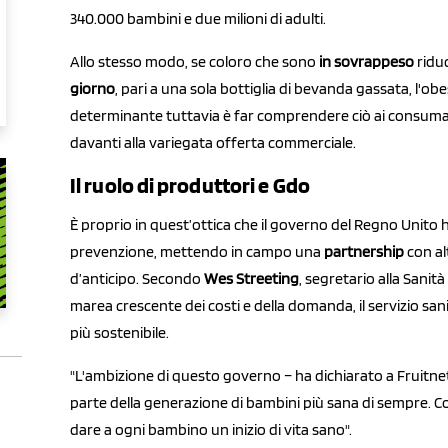
340.000 bambini e due milioni di adulti.
Allo stesso modo, se coloro che sono
in sovrappeso
ridu
giorno
, pari a una sola bottiglia di bevanda gassata, l'ob
determinante tuttavia è far comprendere ciò ai consumator
davanti alla variegata offerta commerciale.
Il ruolo di produttori e Gdo
È proprio in quest’ottica che il governo del Regno Unito h
prevenzione, mettendo in campo una
partnership
con al
d’anticipo. Secondo
Wes Streeting
, segretario alla Sanità
marea crescente dei costi e della domanda, il servizio sani
più sostenibile.
"L'ambizione di questo governo – ha dichiarato a Fruitn
parte della generazione di bambini più sana di sempre. 
dare a ogni bambino un inizio di vita sano".