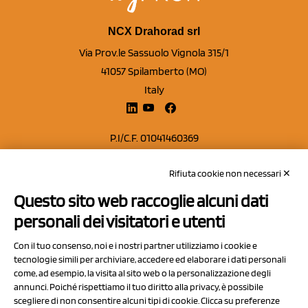
NCX Drahorad srl
Via Prov.le Sassuolo Vignola 315/1
41057 Spilamberto (MO)
Italy
P.I/C.F. 01041460369
REA: MO 208553
Rifiuta cookie non necessari ✕
Capitale sociale Euro 50.000,00 i.v.
Questo sito web raccoglie alcuni dati
Contatti
personali dei visitatori e utenti
Sitemap
Con il tuo consenso, noi e i nostri partner utilizziamo i cookie e
Privacy Policy
tecnologie simili per archiviare, accedere ed elaborare i dati personali
Cookie Policy
come, ad esempio, la visita al sito web o la personalizzazione degli
annunci. Poiché rispettiamo il tuo diritto alla privacy, è possibile
Chi Siamo
scegliere di non consentire alcuni tipi di cookie. Clicca su preferenze