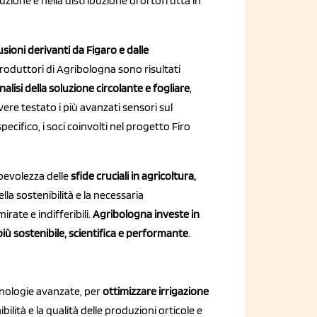
ione e nella distribuzione di ortofrutta in
sioni derivanti da Figaro e dalle
 produttori di Agribologna sono risultati
analisi della soluzione circolante e fogliare
,
vere testato i più avanzati sensori sul
ecifico, i soci coinvolti nel progetto Firo
apevolezza delle
sfide cruciali in agricoltura,
ella sostenibilità e la necessaria
rate e indifferibili.
Agribologna investe in
più sostenibile, scientifica e performante
.
cnologie avanzate, per
ottimizzare irrigazione
bilità e la qualità delle produzioni orticole e