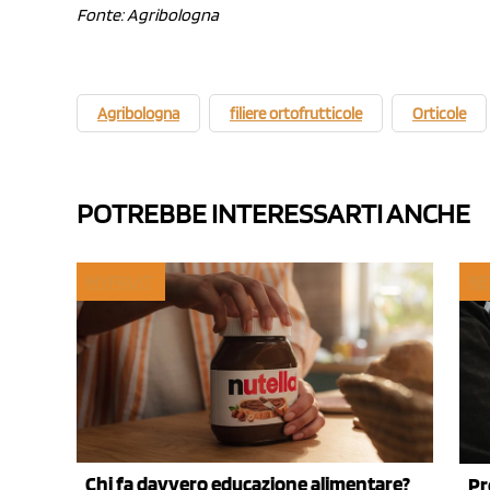
Fonte: Agribologna
Agribologna
filiere ortofrutticole
Orticole
POTREBBE INTERESSARTI ANCHE
MYFRUIT
RE
Chi fa davvero educazione alimentare?
Pr