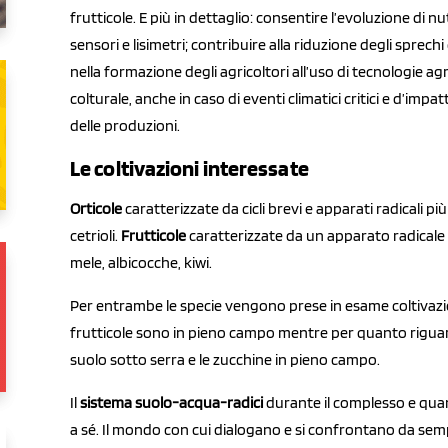
frutticole. E più in dettaglio: consentire l’evoluzione di nu
sensori e lisimetri; contribuire alla riduzione degli sprechi
nella formazione degli agricoltori all’uso di tecnologie 
colturale, anche in caso di eventi climatici critici e d’im
delle produzioni.
Le coltivazioni interessate
Orticole
caratterizzate da cicli brevi e apparati radicali p
cetrioli.
F
rutticole
caratterizzate da un apparato radical
mele, albicocche, kiwi.
Per entrambe le specie vengono prese in esame coltivazioni
frutticole sono in pieno campo mentre per quanto riguarda
suolo sotto serra e le zucchine in pieno campo.
Il
sistema suolo-acqua-radici
durante il complesso e quan
a sé. Il mondo con cui dialogano e si confrontano da sem