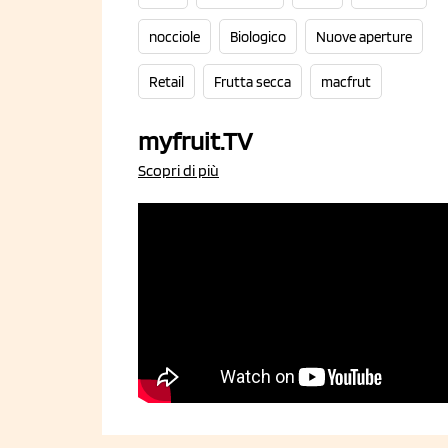
nocciole
Biologico
Nuove aperture
Retail
Frutta secca
macfrut
myfruit.TV
Scopri di più