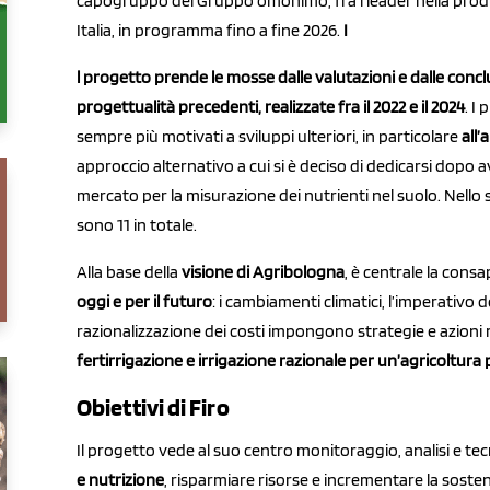
capogruppo del Gruppo omonimo, fra i leader nella produz
Italia, in programma fino a fine 2026.
I
l progetto prende le mosse dalle valutazioni e dalle conclu
progettualità precedenti, realizzate fra il 2022 e il 2024
. I
sempre più motivati a sviluppi ulteriori, in particolare
all’
approccio alternativo a cui si è deciso di dedicarsi dopo a
mercato per la misurazione dei nutrienti nel suolo. Nello sp
sono 11 in totale.
Alla base della
visione di Agribologna
, è centrale la cons
oggi e per il futuro
: i cambiamenti climatici, l’imperativo d
razionalizzazione dei costi impongono strategie e azioni mi
fertirrigazione e irrigazione razionale per un’agricoltura 
Obiettivi di Firo
Il progetto vede al suo centro monitoraggio, analisi e te
e nutrizione
, risparmiare risorse e incrementare la sosteni