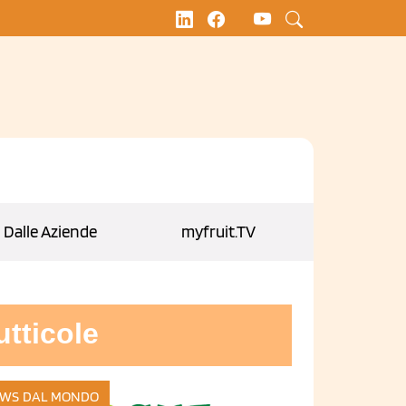
Dalle Aziende
myfruit.TV
rutticole
WS DAL MONDO