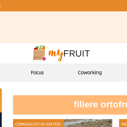
R
Focus
Coworking
filiere ortof
COMUNICATI IN SINTESI
NE