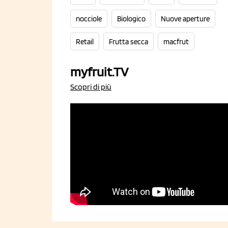
nocciole
Biologico
Nuove aperture
Retail
Frutta secca
macfrut
myfruit.TV
Scopri di più