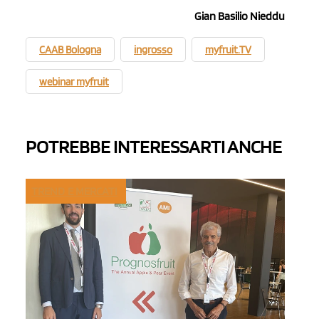
Gian Basilio Nieddu
CAAB Bologna
ingrosso
myfruit.TV
webinar myfruit
POTREBBE INTERESSARTI ANCHE
TREND E MERCATI