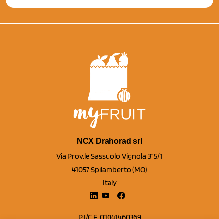
NCX Drahorad srl
Via Prov.le Sassuolo Vignola 315/1
41057 Spilamberto (MO)
Italy
P.I/C.F. 01041460369