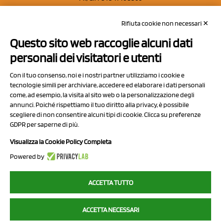
REA: MO 208553
Rifiuta cookie non necessari ✕
Capitale sociale Euro 50.000,00 i.v.
Questo sito web raccoglie alcuni dati
Contatti
personali dei visitatori e utenti
Sitemap
Con il tuo consenso, noi e i nostri partner utilizziamo i cookie e
Privacy Policy
tecnologie simili per archiviare, accedere ed elaborare i dati personali
Cookie Policy
come, ad esempio, la visita al sito web o la personalizzazione degli
annunci. Poiché rispettiamo il tuo diritto alla privacy, è possibile
Chi Siamo
scegliere di non consentire alcuni tipi di cookie. Clicca su preferenze
GDPR per saperne di più.
Visualizza la Cookie Policy Completa
Powered by
2023 NCX Drahorad srl - All rights reserved
ACCETTA TUTTO
myfruit.it è parte del network di
NCX DRAHORAD
ACCETTA NECESSARI
NCX Drahorad - Via Provinciale Vignola-Sassuolo 315/1 - 41057