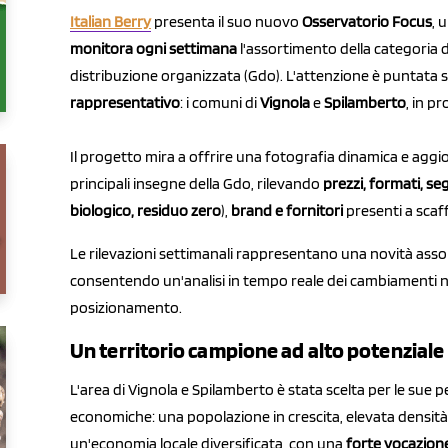
Italian Berry
presenta il suo nuovo
Osservatorio Focus
, 
monitora ogni settimana
l'assortimento della categoria d
distribuzione organizzata (Gdo). L'attenzione è puntata 
rappresentativo
: i comuni di
Vignola
e
Spilamberto
, in p
Il progetto mira a offrire una fotografia dinamica e aggio
principali insegne della Gdo, rilevando
prezzi, formati, s
biologico, residuo zero
),
brand e fornitori
presenti a scaf
Le rilevazioni settimanali rappresentano una novità assolu
consentendo un'analisi in tempo reale dei cambiamenti ne
posizionamento.
Un territorio campione ad alto potenziale
L'area di Vignola e Spilamberto è stata scelta per le sue 
economiche: una popolazione in crescita, elevata densità 
un'economia locale diversificata, con una
forte vocazion