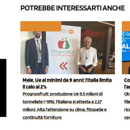
POTREBBE INTERESSARTI ANCHE
TREND E MERCATI
PO
Mele, Ue ai minimi da 9 anni: l’Italia limita
Co
il calo al 2%
l'
Prognosfruit: produzione Ue 9,5 milioni di
Ok 
tonnellate (-16%), l'italiana si attesta a 2,27
fil
milioni. Alta l’attenzione su clima, fitopatie e
ric
continuità forniture
ope