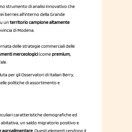
uno strumento di analisi innovativo che
ei berries all'interno della Grande
su un
territorio campione altamente
rovincia di Modena.
rnata delle strategie commerciali delle
egmenti merceologici
(come
premium,
fale.
ta per gli Osservatori di Italian Berry,
lle politiche di assortimento e
peculiari caratteristiche demografiche ed
abitativa, un saldo migratorio positivo e
e agroalimentare
. Questi elementi rendono il