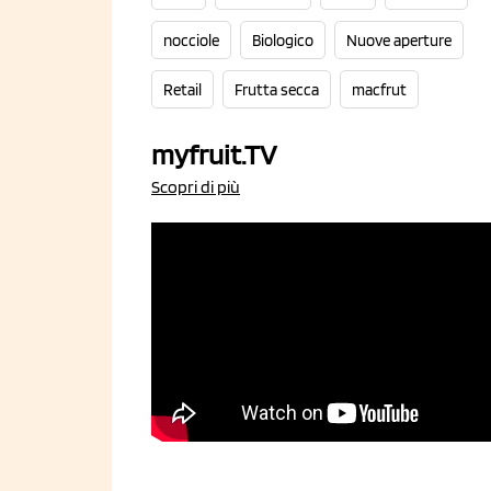
nocciole
Biologico
Nuove aperture
Retail
Frutta secca
macfrut
myfruit.TV
Scopri di più