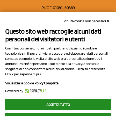
P.I/C.F. 01041460369
REA: MO 208553
Rifiuta cookie non necessari ✕
Capitale sociale Euro 50.000,00 i.v.
Questo sito web raccoglie alcuni dati
Contatti
personali dei visitatori e utenti
Sitemap
Con il tuo consenso, noi e i nostri partner utilizziamo i cookie e
Privacy Policy
tecnologie simili per archiviare, accedere ed elaborare i dati personali
Cookie Policy
come, ad esempio, la visita al sito web o la personalizzazione degli
annunci. Poiché rispettiamo il tuo diritto alla privacy, è possibile
Chi Siamo
scegliere di non consentire alcuni tipi di cookie. Clicca su preferenze
GDPR per saperne di più.
Visualizza la Cookie Policy Completa
Powered by
2023 NCX Drahorad srl - All rights reserved
ACCETTA TUTTO
myfruit.it è parte del network di
NCX DRAHORAD