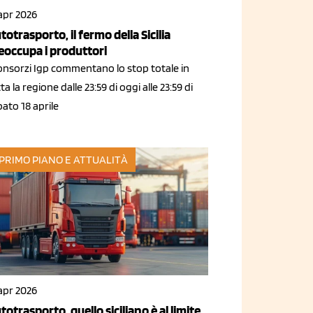
apr 2026
totrasporto, il fermo della Sicilia
eoccupa i produttori
Consorzi Igp commentano lo stop totale in
ta la regione dalle 23:59 di oggi alle 23:59 di
ato 18 aprile
 PRIMO PIANO E ATTUALITÀ
apr 2026
totrasporto, quello siciliano è al limite