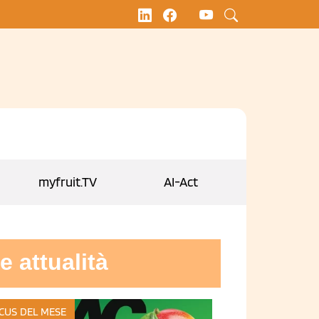
myfruit.TV
AI-Act
e attualità
CUS DEL MESE