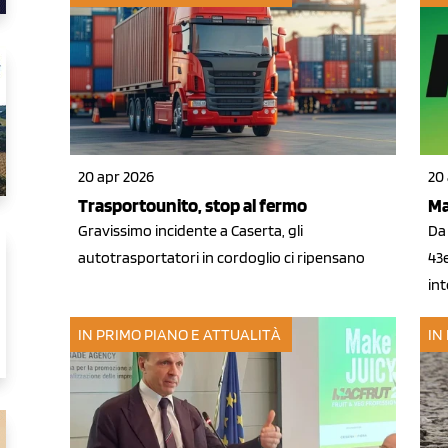
20 apr 2026
20
Trasportounito, stop al fermo
Ma
Gravissimo incidente a Caserta, gli
Da 
autotrasportatori in cordoglio ci ripensano
43e
int
IN PRIMO PIANO E ATTUALITÀ
IN