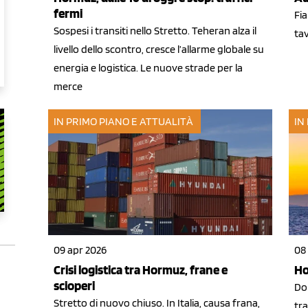
fermi
Fia
Sospesi i transiti nello Stretto. Teheran alza il
ta
livello dello scontro, cresce l’allarme globale su
energia e logistica. Le nuove strade per la
merce
IN PRIMO PIANO E ATTUALITÀ
IN
09 apr 2026
08
Crisi logistica tra Hormuz, frane e
Ho
scioperi
Do
Stretto di nuovo chiuso. In Italia, causa frana,
tra