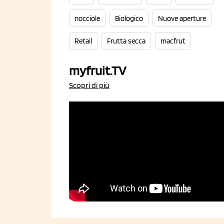
nocciole
Biologico
Nuove aperture
Retail
Frutta secca
macfrut
myfruit.TV
Scopri di più