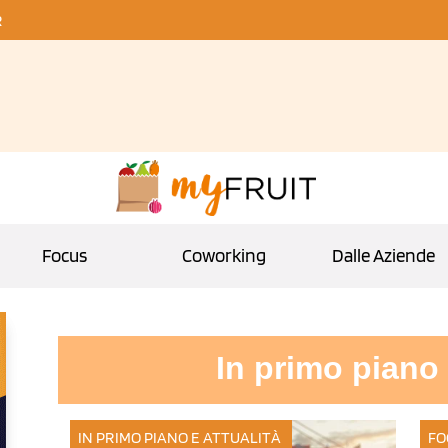
R
Focus
Coworking
Dalle Aziende
In primo piano 
IN PRIMO PIANO E ATTUALITÀ
FO