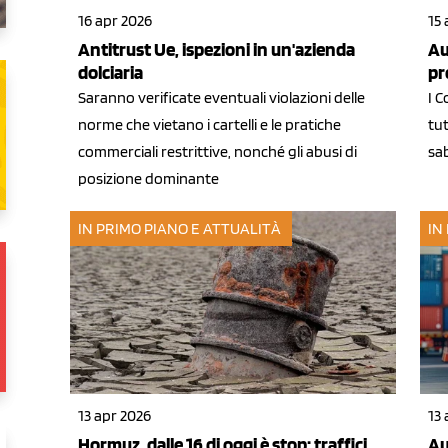
16 apr 2026
15 
Antitrust Ue, ispezioni in un'azienda
Au
dolciaria
pr
Saranno verificate eventuali violazioni delle
I 
norme che vietano i cartelli e le pratiche
tut
commerciali restrittive, nonché gli abusi di
sab
posizione dominante
IN PRIMO PIANO E ATTUALITÀ
IN
13 apr 2026
13 
Hormuz, dalle 16 di oggi è stop: traffici
Au