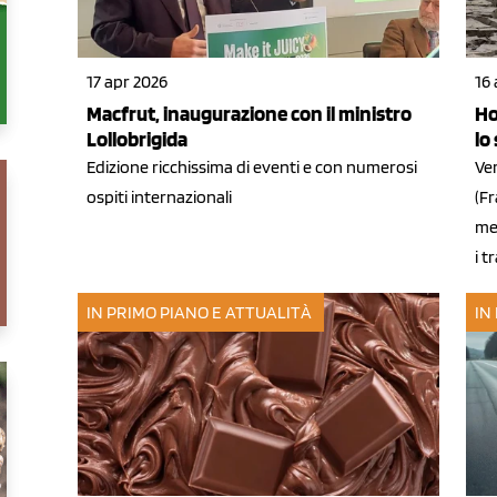
17 apr 2026
16
Macfrut, inaugurazione con il ministro
Ho
Lollobrigida
lo
Edizione ricchissima di eventi e con numerosi
Ver
ospiti internazionali
(Fr
me
i t
IN PRIMO PIANO E ATTUALITÀ
IN