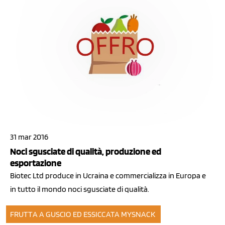
31 mar 2016
Noci sgusciate di qualità, produzione ed
esportazione
Biotec Ltd produce in Ucraina e commercializza in Europa e
in tutto il mondo noci sgusciate di qualità.
FRUTTA A GUSCIO ED ESSICCATA
MYSNACK
11 ago 2014