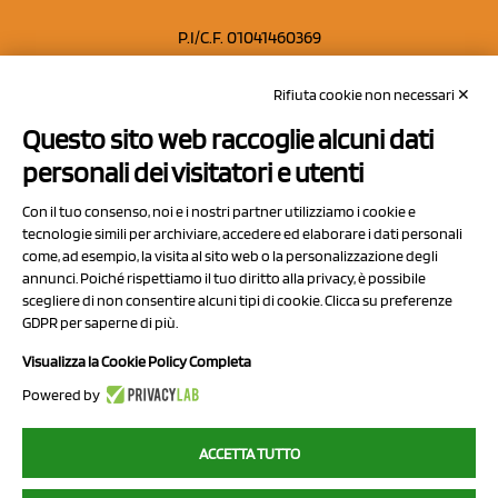
P.I/C.F. 01041460369
REA: MO 208553
Rifiuta cookie non necessari ✕
Capitale sociale Euro 50.000,00 i.v.
Questo sito web raccoglie alcuni dati
Contatti
personali dei visitatori e utenti
Sitemap
Con il tuo consenso, noi e i nostri partner utilizziamo i cookie e
Privacy Policy
tecnologie simili per archiviare, accedere ed elaborare i dati personali
Cookie Policy
come, ad esempio, la visita al sito web o la personalizzazione degli
annunci. Poiché rispettiamo il tuo diritto alla privacy, è possibile
Chi Siamo
scegliere di non consentire alcuni tipi di cookie. Clicca su preferenze
GDPR per saperne di più.
Visualizza la Cookie Policy Completa
Powered by
2023 NCX Drahorad srl - All rights reserved
ACCETTA TUTTO
myfruit.it è parte del network di
NCX DRAHORAD