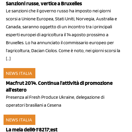
Sanzioni russe, vertice a Bruxelles
Le sanzioni che il governo russo ha imposto nei giorni
scorsi a Unione Europea, Stati Uniti, Norvegia, Australia e
Canada, saranno oggetto di un incontro tra i principali
esperti europei di agricoltura il 14 agosto prossimo a
Bruxelles. Lo ha annunciato il commissario europeo per
l’agricoltura, Dacian Ciolos. Come è noto, nei giorni scorsi la
[…]
NEWS ITALIA
04 dic 2013
Macfrut 2014. Continua l’attività di promozione
all’estero
Presenza al Fresh Produce Ukraine, delegazione di
operatori brasiliani a Cesena
NEWS ITALIA
11 nov 2010
La mela dell&#8217;est