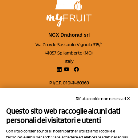
NCX Drahorad srl
Via Prov.le Sassuolo Vignola 315/1
41057 Spilamberto (MO)
Italy
P.I/C.F. 01041460369
REA: MO 208553
Rifiuta cookie non necessari ✕
Capitale sociale Euro 50.000,00 i.v.
Questo sito web raccoglie alcuni dati
Contatti
personali dei visitatori e utenti
Sitemap
Con il tuo consenso, noi e i nostri partner utilizziamo i cookie e
Privacy Policy
tecnologie simili per archiviare, accedere ed elaborare i dati personali