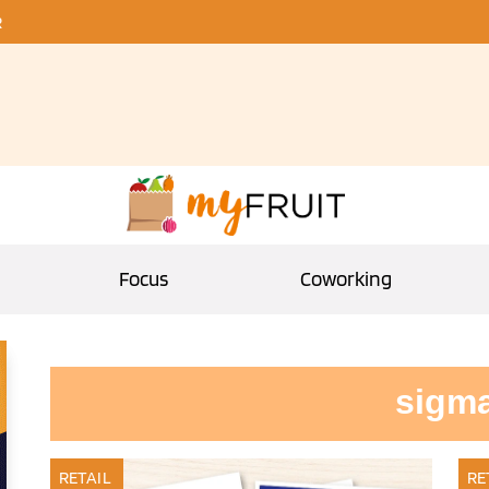
R
Focus
Coworking
sigm
RETAIL
RE