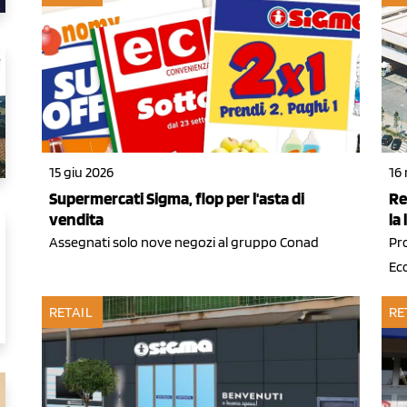
15 giu 2026
16
Supermercati Sigma, flop per l'asta di
Re
vendita
la
Assegnati solo nove negozi al gruppo Conad
Pro
Ec
RETAIL
RE