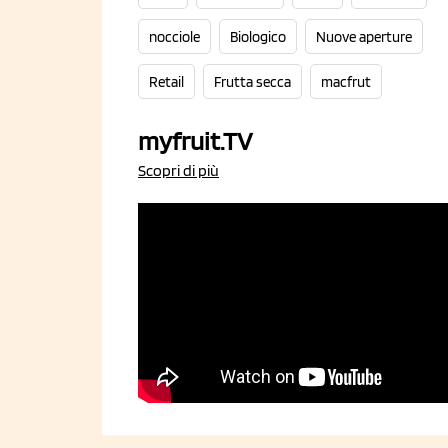
nocciole
Biologico
Nuove aperture
Retail
Frutta secca
macfrut
myfruit.TV
Scopri di più