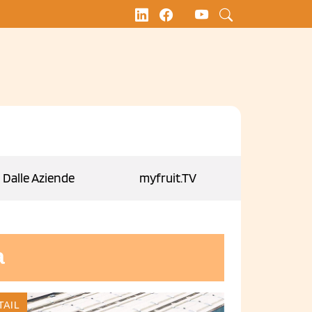
Dalle Aziende
myfruit.TV
a
TAIL