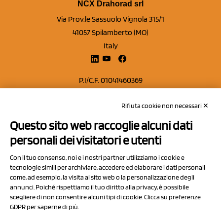
NCX Drahorad srl
Via Prov.le Sassuolo Vignola 315/1
41057 Spilamberto (MO)
Italy
P.I/C.F. 01041460369
REA: MO 208553
Rifiuta cookie non necessari ✕
Capitale sociale Euro 50.000,00 i.v.
Questo sito web raccoglie alcuni dati
Contatti
personali dei visitatori e utenti
Sitemap
Con il tuo consenso, noi e i nostri partner utilizziamo i cookie e
Privacy Policy
tecnologie simili per archiviare, accedere ed elaborare i dati personali
Cookie Policy
come, ad esempio, la visita al sito web o la personalizzazione degli
annunci. Poiché rispettiamo il tuo diritto alla privacy, è possibile
Chi Siamo
scegliere di non consentire alcuni tipi di cookie. Clicca su preferenze
GDPR per saperne di più.