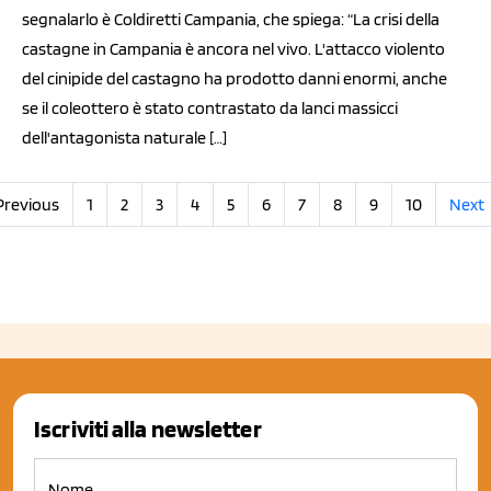
segnalarlo è Coldiretti Campania, che spiega: “La crisi della
castagne in Campania è ancora nel vivo. L'attacco violento
del cinipide del castagno ha prodotto danni enormi, anche
se il coleottero è stato contrastato da lanci massicci
dell'antagonista naturale […]
Previous
1
2
3
4
5
6
7
8
9
10
Next
Iscriviti alla newsletter