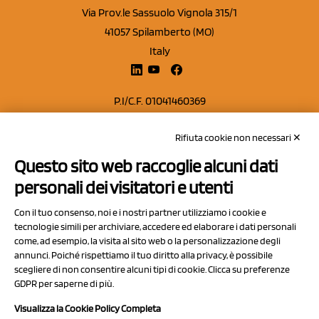
Via Prov.le Sassuolo Vignola 315/1
41057 Spilamberto (MO)
Italy
P.I/C.F. 01041460369
REA: MO 208553
Rifiuta cookie non necessari ✕
Capitale sociale Euro 50.000,00 i.v.
Questo sito web raccoglie alcuni dati
Contatti
personali dei visitatori e utenti
Sitemap
Con il tuo consenso, noi e i nostri partner utilizziamo i cookie e
Privacy Policy
tecnologie simili per archiviare, accedere ed elaborare i dati personali
Cookie Policy
come, ad esempio, la visita al sito web o la personalizzazione degli
annunci. Poiché rispettiamo il tuo diritto alla privacy, è possibile
Chi Siamo
scegliere di non consentire alcuni tipi di cookie. Clicca su preferenze
GDPR per saperne di più.
Visualizza la Cookie Policy Completa