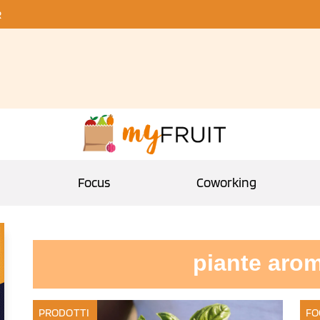
R
Focus
Coworking
piante aro
PRODOTTI
FO