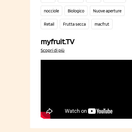
nocciole
Biologico
Nuove aperture
Retail
Frutta secca
macfrut
myfruit.TV
Scopri di più