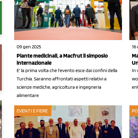
09 gen 2025
16 
Piante medicinali, a Macfrut il simposio
Ma
internazionale
Un
E' la prima volta che l'evento esce dai confini della
In 
Turchia. Saranno affrontati aspetti relativi a
wo
scienze mediche, agricoltura e ingegneria
en
alimentare
EVENTI E FIERE
PO