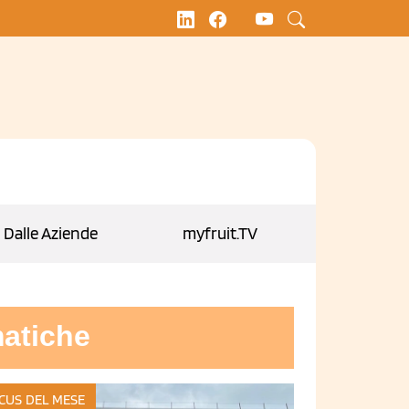
Dalle Aziende
myfruit.TV
matiche
CUS DEL MESE