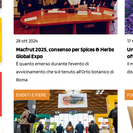
28 ott 2024
17 
Macfrut 2025, consenso per Spices & Herbs
Un
Global Expo
of
È quanto emerso durante l'evento di
Il 
avvicinamento che si è tenuto all'Orto botanico di
dis
Roma
EVENTI E FIERE
FO