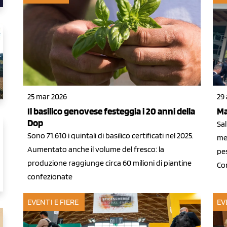
25 mar 2026
29
Il basilico genovese festeggia i 20 anni della
Ma
Dop
Sa
Sono 71.610 i quintali di basilico certificati nel 2025.
me
Aumentato anche il volume del fresco: la
pes
produzione raggiunge circa 60 milioni di piantine
Co
confezionate
EVENTI E FIERE
EV