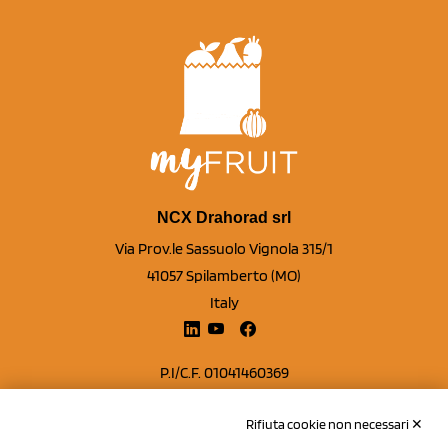
NCX Drahorad srl
Via Prov.le Sassuolo Vignola 315/1
41057 Spilamberto (MO)
Italy
P.I/C.F. 01041460369
REA: MO 208553
Rifiuta cookie non necessari ✕
Capitale sociale Euro 50.000,00 i.v.