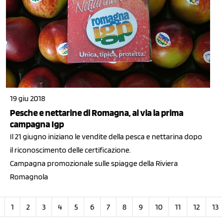
19 giu 2018
Pesche e nettarine di Romagna, al via la prima
campagna Igp
Il 21 giugno iniziano le vendite della pesca e nettarina dopo
il riconoscimento delle certificazione.
Campagna promozionale sulle spiagge della Riviera
Romagnola
1
2
3
4
5
6
7
8
9
10
11
12
13