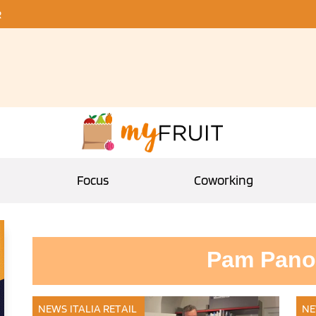
R
Focus
Coworking
Pam Pano
NEWS ITALIA
RETAIL
NE