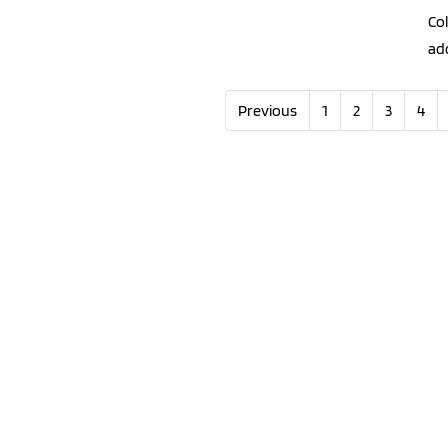
Col
ado
Previous
1
2
3
4