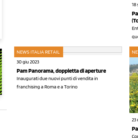
18 
Pa
(T
Ent
qu
NEWS ITALIA
RETAIL
NE
30 giu 2023
Pam Panorama, doppietta di aperture
Inaugurati due nuovi punti di vendita in
franchising a Roma e a Torino
23
Pa
Con