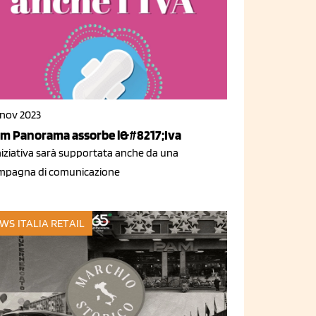
 nov 2023
m Panorama assorbe l&#8217;Iva
niziativa sarà supportata anche da una
mpagna di comunicazione
WS ITALIA
RETAIL