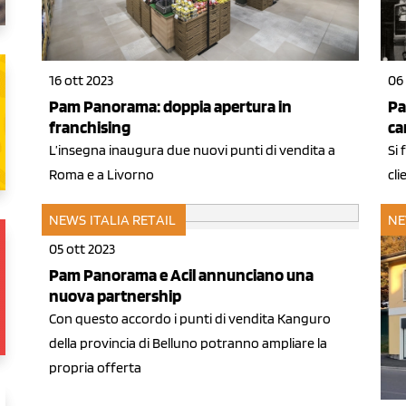
16 ott 2023
06
Pam Panorama: doppia apertura in
Pa
franchising
ca
L’insegna inaugura due nuovi punti di vendita a
Si 
Roma e a Livorno
cli
NEWS ITALIA
RETAIL
NE
05 ott 2023
Pam Panorama e Acil annunciano una
nuova partnership
Con questo accordo i punti di vendita Kanguro
della provincia di Belluno potranno ampliare la
propria offerta