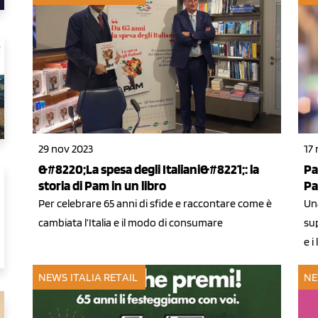
29 nov 2023
17
&#8220;La spesa degli Italiani&#8221;: la
Pa
storia di Pam in un libro
Pa
Per celebrare 65 anni di sfide e raccontare come è
Una
cambiata l’Italia e il modo di consumare
su
e i
NEWS ITALIA
RETAIL
NE