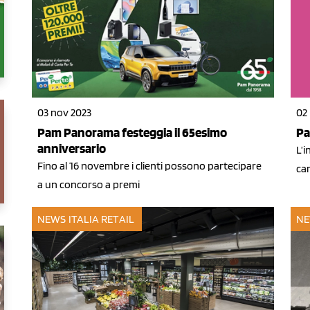
03 nov 2023
02
Pam Panorama festeggia il 65esimo
Pa
anniversario
L’i
Fino al 16 novembre i clienti possono partecipare
ca
a un concorso a premi
NEWS ITALIA
RETAIL
NE