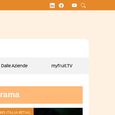
Dalle Aziende
myfruit.TV
rama
WS ITALIA
RETAIL