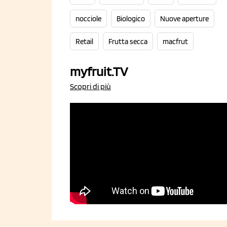
nocciole
Biologico
Nuove aperture
Retail
Frutta secca
macfrut
myfruit.TV
Scopri di più