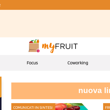
R
Focus
Coworking
nuova l
COMUNICATI IN SINTESI
FR