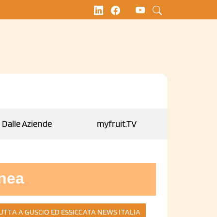
Dalle Aziende
myfruit.TV
inea
UTTA A GUSCIO ED ESSICCATA
NEWS ITALIA