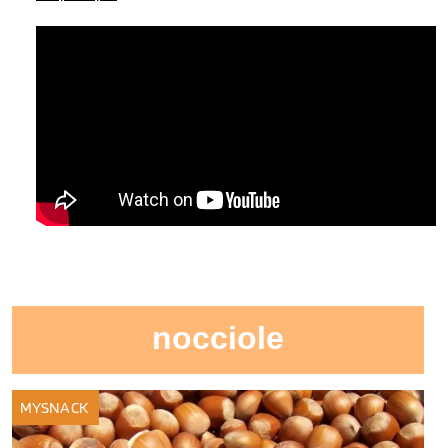
nocciole
MYSNACK