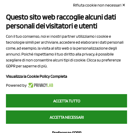
Rifiuta cookie non necessari ✕
Capitale sociale Euro 50.000,00 i.v.
Questo sito web raccoglie alcuni dati
Contatti
personali dei visitatori e utenti
Sitemap
Con il tuo consenso, noi e i nostri partner utilizziamo i cookie e
Privacy Policy
tecnologie simili per archiviare, accedere ed elaborare i dati personali
Cookie Policy
come, ad esempio, la visita al sito web o la personalizzazione degli
annunci. Poiché rispettiamo il tuo diritto alla privacy, è possibile
Chi Siamo
scegliere di non consentire alcuni tipi di cookie. Clicca su preferenze
GDPR per saperne di più.
Visualizza la Cookie Policy Completa
Powered by
2023 NCX Drahorad srl - All rights reserved
ACCETTA TUTTO
myfruit.it è parte del network di
NCX DRAHORAD
ACCETTA NECESSARI
NCX Drahorad - Via Provinciale Vignola-Sassuolo 315/1 - 41057
Spilamberto (MO) - p.i. / c.f. 01041460369
Preferenze GDPR