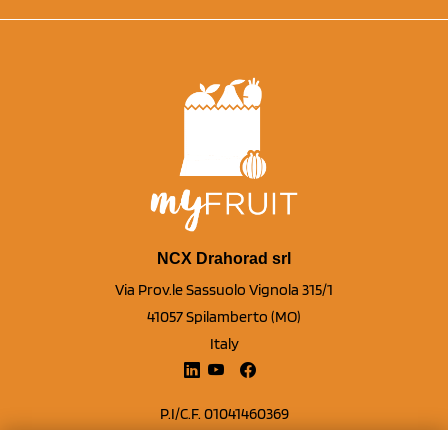
NCX Drahorad srl
Via Prov.le Sassuolo Vignola 315/1
41057 Spilamberto (MO)
Italy
P.I/C.F. 01041460369
REA: MO 208553