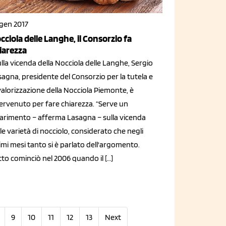
 gen 2017
cciola delle Langhe, il Consorzio fa
iarezza
la vicenda della Nocciola delle Langhe, Sergio
agna, presidente del Consorzio per la tutela e
valorizzazione della Nocciola Piemonte, è
tervenuto per fare chiarezza. “Serve un
iarimento – afferma Lasagna – sulla vicenda
le varietà di nocciolo, considerato che negli
imi mesi tanto si è parlato dell'argomento.
to cominciò nel 2006 quando il […]
9
10
11
12
13
Next