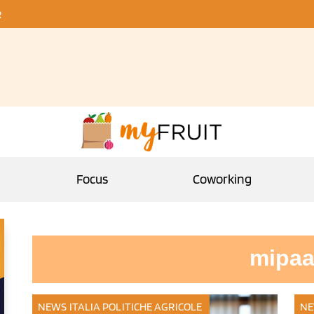
R
Focus
Coworking
mipaa
NEWS ITALIA
POLITICHE AGRICOLE
NE