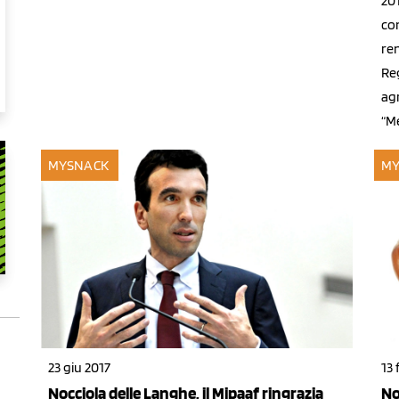
20
co
ren
Reg
agr
“M
MYSNACK
MY
23 giu 2017
13 
Nocciola delle Langhe, il Mipaaf ringrazia
No