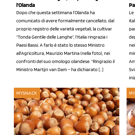
l’Olanda
Pa
Dopo che questa settimana l’Olanda ha
Le 
comunicato di avere formalmente cancellato, dal
it
proprio registro delle varietà vegetali, la cultivar
pa
“Tonda Gentile delle Langhe”, l’Italia ringrazia i
de
Paesi Bassi. A farlo è stato lo stesso Ministro
nei
all’Agricoltura, Maurizio Martina (nella foto), nei
min
confronti del suo omologo olandese. “Ringrazio il
Amb
Ministro Martijn van Dam – ha dichiarato […]
Sv
ini
MYSNACK
MY