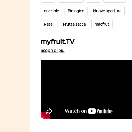
nocciole
Biologico
Nuove aperture
Retail
Frutta secca
macfrut
myfruit.TV
Scopri di più