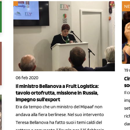
NE
19
06 feb 2020
Ci
so
Il ministro Bellanova a Fruit Logistica:
tavolo ortofrutta, missione in Russia,
Il 
impegno sull’export
im
Era da tempo che un ministro del Mipaaf non
set
andava alla fiera berlinese. Nel suo intervento
ric
Teresa Bellanova ha fatto suoi i temi caldi del
dan