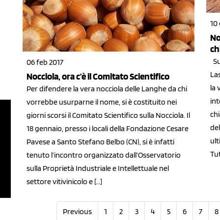
10
No
ch
Sul
06 feb 2017
Las
Nocciola, ora c’è il Comitato Scientifico
la 
Per difendere la vera nocciola delle Langhe da chi
in
vorrebbe usurparne il nome, si è costituito nei
ch
giorni scorsi il Comitato Scientifico sulla Nocciola. Il
del
18 gennaio, presso i locali della Fondazione Cesare
ult
Pavese a Santo Stefano Belbo (CN), si è infatti
Tut
tenuto l’incontro organizzato dall’Osservatorio
sulla Proprietà Industriale e Intellettuale nel
settore vitivinicolo e […]
Previous
1
2
3
4
5
6
7
8