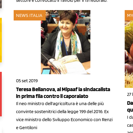
settore e convocato il Tavolo per il 15 febbraio.
NEWS ITALIA
MY
05 set 2019
Teresa Bellanova, al Mipaaf la sindacalista
27 
in prima fila contro il caporalato
Da
Il neo ministro dell'agricoltura è una delle più
qu
convinte sostenitrici della legge 199 del 2016. Ex
I d
vice ministro dello Sviluppo Economico con Renzi
cas
e Gentiloni