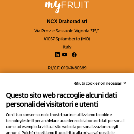
NCX Drahorad srl
Via Prov.le Sassuolo Vignola 315/1
41057 Spilamberto (MO)
Italy
P.I/C.F. 01041460369
REA: MO 208553
Rifiuta cookie non necessari ✕
Capitale sociale Euro 50.000,00 i.v.
Questo sito web raccoglie alcuni dati
Contatti
personali dei visitatori e utenti
Sitemap
Con il tuo consenso, noi e i nostri partner utilizziamo i cookie e
Privacy Policy
tecnologie simili per archiviare, accedere ed elaborare i dati personali
Cookie Policy
come, ad esempio, la visita al sito web o la personalizzazione degli
annunci. Poiché rispettiamo il tuo diritto alla privacy, è possibile
Chi Siamo