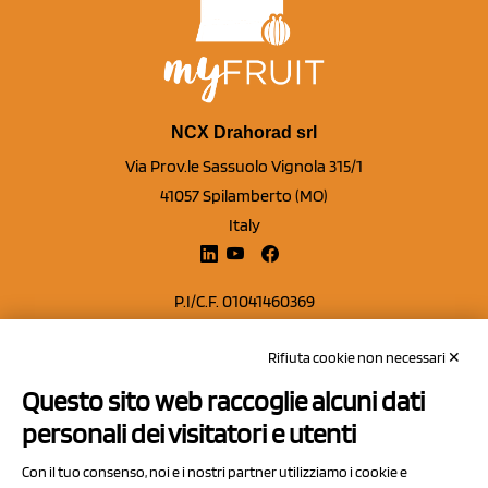
NCX Drahorad srl
Via Prov.le Sassuolo Vignola 315/1
41057 Spilamberto (MO)
Italy
P.I/C.F. 01041460369
REA: MO 208553
Rifiuta cookie non necessari ✕
Capitale sociale Euro 50.000,00 i.v.
Questo sito web raccoglie alcuni dati
Contatti
personali dei visitatori e utenti
Sitemap
Con il tuo consenso, noi e i nostri partner utilizziamo i cookie e
Privacy Policy