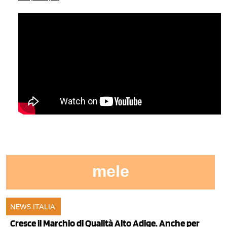
mele
NEWS ITALIA
30 dic 2013
Cresce il Marchio di Qualità Alto Adige. Anche per