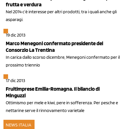
frutta e verdura
Nel 2014 c’è interesse per altri prodotti, tra i quali anche gli
asparagi.
19 dic 2013
Marco Menegoni confermato presidente del
Consorzio La Trentina
In carica dallo scorso dicembre, Menegoni confermato per il
prossimo triennio
17 dic 2013
Fruitimprese Emilia-Romagna. Il bilancio di
Minguzzi
Ottimismo per mele e kiwi, pere in sofferenza. Per pesche e
nettarine serve il rinnovamento varietale
NEWS ITALIA
08 dic 2013