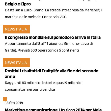
Belgio e Cipro
Da Italian a Euro-Brand. La strada intrapresa da Marlene®, il
marchio delle mele del Consorzio VOG
NEWS ITALIA
25 feb 2014
Il congresso mondiale sul pomodoro arriva in Italia
Appuntamento dall’8 all’11 giugno a Sirmione (Lago di
Garda). Previsti 500 operatori da 5 continenti
NEWS ITALIA
24 feb 2014
Positivi i risultati di Fruitylife alla fine del secondo
anno
Raggiunti 60 milioni di lettori e quasi 9 milioni di
consumatori nei punti vendita
18 feb 2014
Marketing e comunicazione. Un ricco 2014 per Mela