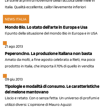
Le stime ai primi di novembre della raccolta delle mele in
Italia. Qualità eccellente, calibri lievemente inferiori
NEWS ITALIA
06 nov 2013
Mondo Bio. Lo stato dell’arte in Europa e Usa
Il punto della situazione del mondo Bio in Europa e in USA
21 ago 2013
Peperoncino. La produzione italiana non basta
Amato da molti, a fine agosto celebrato a Rieti, ma poco
prodotto in Italia, che importa il 70% di quello in vendita
09 giu 2013
Tipologie e modalità di consumo. Le caratteristiche
del melone mantovano
Liscio e retato. Con o senza fetta. Un universo di profumi e
utilizzi diversi. L’opinione di Mauro Aguzzi