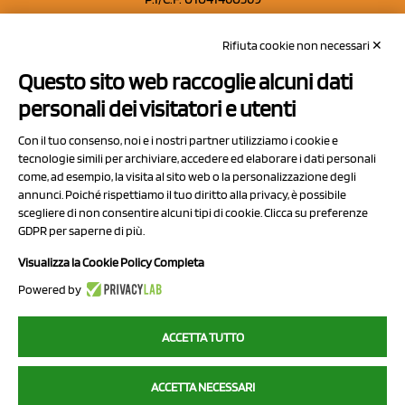
REA: MO 208553
Rifiuta cookie non necessari ✕
Capitale sociale Euro 50.000,00 i.v.
Questo sito web raccoglie alcuni dati
Contatti
personali dei visitatori e utenti
Sitemap
Con il tuo consenso, noi e i nostri partner utilizziamo i cookie e
Privacy Policy
tecnologie simili per archiviare, accedere ed elaborare i dati personali
Cookie Policy
come, ad esempio, la visita al sito web o la personalizzazione degli
annunci. Poiché rispettiamo il tuo diritto alla privacy, è possibile
Chi Siamo
scegliere di non consentire alcuni tipi di cookie. Clicca su preferenze
GDPR per saperne di più.
Visualizza la Cookie Policy Completa
Powered by
2023 NCX Drahorad srl - All rights reserved
ACCETTA TUTTO
myfruit.it è parte del network di
NCX DRAHORAD
ACCETTA NECESSARI
NCX Drahorad - Via Provinciale Vignola-Sassuolo 315/1 - 41057