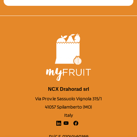
NCX Drahorad srl
Via Prov.le Sassuolo Vignola 315/1
41057 Spilamberto (MO)
Italy
P.I/C.F. 01041460369