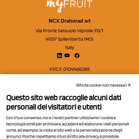
NCX Drahorad srl
Via Prov.le Sassuolo Vignola 315/1
41057 Spilamberto (MO)
Italy
P.I/C.F. 01041460369
REA: MO 208553
Rifiuta cookie non necessari ✕
Capitale sociale Euro 50.000,00 i.v.
Questo sito web raccoglie alcuni dati
Contatti
personali dei visitatori e utenti
Sitemap
Con il tuo consenso, noi e i nostri partner utilizziamo i cookie e
Privacy Policy
tecnologie simili per archiviare, accedere ed elaborare i dati personali
Cookie Policy
come, ad esempio, la visita al sito web o la personalizzazione degli
annunci. Poiché rispettiamo il tuo diritto alla privacy, è possibile
Chi Siamo