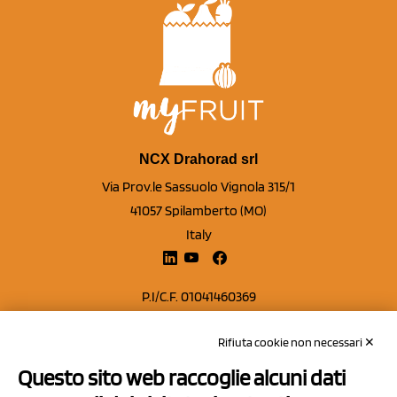
NCX Drahorad srl
Via Prov.le Sassuolo Vignola 315/1
41057 Spilamberto (MO)
Italy
P.I/C.F. 01041460369
REA: MO 208553
Rifiuta cookie non necessari ✕
Capitale sociale Euro 50.000,00 i.v.
Questo sito web raccoglie alcuni dati
Contatti