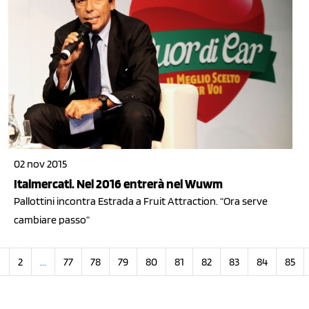
02 nov 2015
Italmercati. Nel 2016 entrerà nel Wuwm
Pallottini incontra Estrada a Fruit Attraction. “Ora serve
cambiare passo”
1
2
...
77
78
79
80
81
82
83
84
85