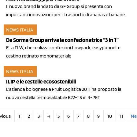
Il nuovo brand lanciato da GF Group si presenta con
importanti innovazioni per il trasporto di ananas e banane.
NEWS ITALIA
21 ott 2011
Da Sorma Group arriva la confezionatrice “3 in 1”
E’ la FLW, che realizza confezioni flowpack, easypunnet e
cestino retinato monomateriale
NEWS ITALIA
17 feb 2011
ILIP e le cestelle ecosostenibili
L’azienda bolognese a Fruit Logistica 2011 ha proposto la
nuova cestella termosaldabile B22-TS in R-PET
vious
1
2
3
4
5
6
7
8
9
10
11
Ne