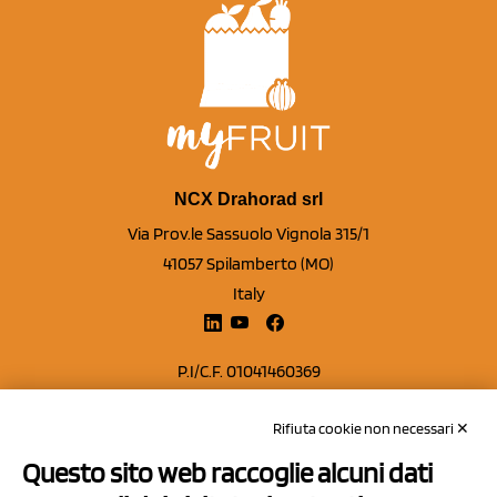
NCX Drahorad srl
Via Prov.le Sassuolo Vignola 315/1
41057 Spilamberto (MO)
Italy
P.I/C.F. 01041460369
REA: MO 208553
Rifiuta cookie non necessari ✕
Capitale sociale Euro 50.000,00 i.v.
Questo sito web raccoglie alcuni dati
Contatti