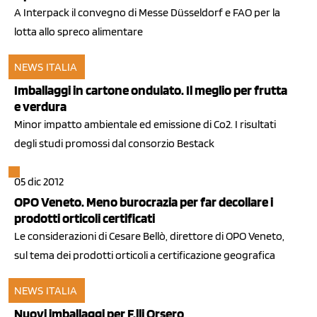
A Interpack il convegno di Messe Düsseldorf e FAO per la
lotta allo spreco alimentare
NEWS ITALIA
12 mag 2013
Imballaggi in cartone ondulato. Il meglio per frutta
e verdura
Minor impatto ambientale ed emissione di Co2. I risultati
degli studi promossi dal consorzio Bestack
05 dic 2012
OPO Veneto. Meno burocrazia per far decollare i
prodotti orticoli certificati
Le considerazioni di Cesare Bellò, direttore di OPO Veneto,
sul tema dei prodotti orticoli a certificazione geografica
NEWS ITALIA
25 gen 2012
Nuovi imballaggi per F.lli Orsero