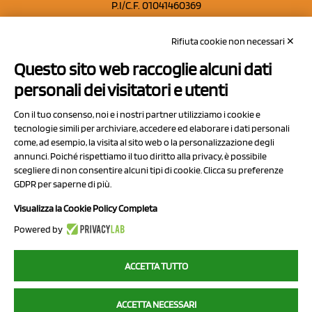
P.I/C.F. 01041460369
REA: MO 208553
Rifiuta cookie non necessari ✕
Capitale sociale Euro 50.000,00 i.v.
Questo sito web raccoglie alcuni dati
Contatti
personali dei visitatori e utenti
Sitemap
Con il tuo consenso, noi e i nostri partner utilizziamo i cookie e
Privacy Policy
tecnologie simili per archiviare, accedere ed elaborare i dati personali
Cookie Policy
come, ad esempio, la visita al sito web o la personalizzazione degli
annunci. Poiché rispettiamo il tuo diritto alla privacy, è possibile
Chi Siamo
scegliere di non consentire alcuni tipi di cookie. Clicca su preferenze
GDPR per saperne di più.
Visualizza la Cookie Policy Completa
Powered by
2023 NCX Drahorad srl - All rights reserved
ACCETTA TUTTO
myfruit.it è parte del network di
NCX DRAHORAD
ACCETTA NECESSARI
NCX Drahorad - Via Provinciale Vignola-Sassuolo 315/1 - 41057