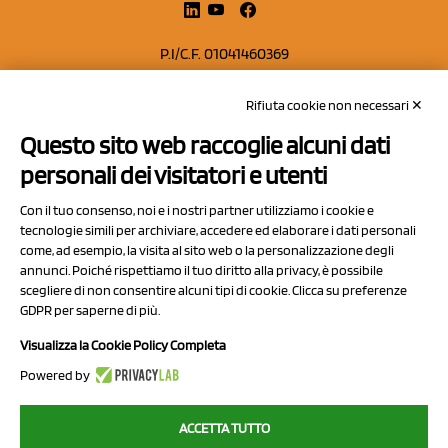
P.I/C.F. 01041460369
REA: MO 208553
Rifiuta cookie non necessari ✕
Capitale sociale Euro 50.000,00 i.v.
Questo sito web raccoglie alcuni dati
Contatti
personali dei visitatori e utenti
Sitemap
Con il tuo consenso, noi e i nostri partner utilizziamo i cookie e
Privacy Policy
tecnologie simili per archiviare, accedere ed elaborare i dati personali
Cookie Policy
come, ad esempio, la visita al sito web o la personalizzazione degli
annunci. Poiché rispettiamo il tuo diritto alla privacy, è possibile
Chi Siamo
scegliere di non consentire alcuni tipi di cookie. Clicca su preferenze
GDPR per saperne di più.
Visualizza la Cookie Policy Completa
Powered by
2023 NCX Drahorad srl - All rights reserved
ACCETTA TUTTO