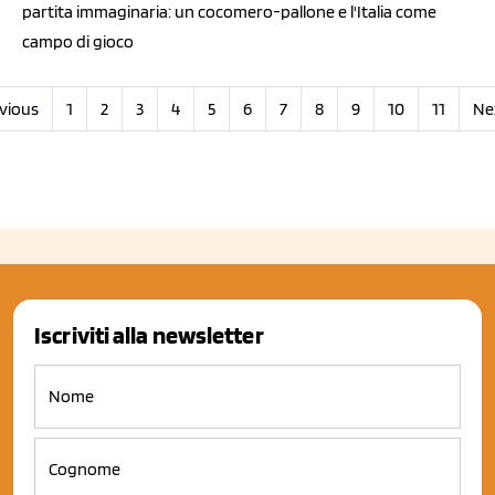
partita immaginaria: un cocomero-pallone e l'Italia come
campo di gioco
vious
1
2
3
4
5
6
7
8
9
10
11
Ne
Iscriviti alla newsletter