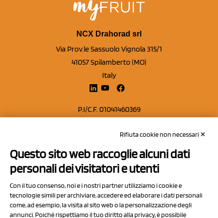
NCX Drahorad srl
Via Prov.le Sassuolo Vignola 315/1
41057 Spilamberto (MO)
Italy
P.I/C.F. 01041460369
REA: MO 208553
Rifiuta cookie non necessari ✕
Capitale sociale Euro 50.000,00 i.v.
Questo sito web raccoglie alcuni dati
Contatti
personali dei visitatori e utenti
Sitemap
Con il tuo consenso, noi e i nostri partner utilizziamo i cookie e
Privacy Policy
tecnologie simili per archiviare, accedere ed elaborare i dati personali
Cookie Policy
come, ad esempio, la visita al sito web o la personalizzazione degli
annunci. Poiché rispettiamo il tuo diritto alla privacy, è possibile
Chi Siamo