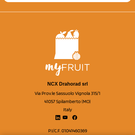
NCX Drahorad srl
Via Prov.le Sassuolo Vignola 315/1
41057 Spilamberto (MO)
Italy
P.I/C.F. 01041460369