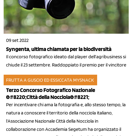
09 set 2022
Syngenta, ultima chiamata per la biodiversità
Il concorso fotografico ideato dal player dell’agribusiness si
chiude il 23 settembre. Raddoppiato il premio per il vincitore
FRUTTA A GUSCIO ED ESSICCATA
MYSNACK
18 giu 2010
Terzo Concorso Fotografico Nazionale
&#8220;Città della Nocciola&#8221;
Per incentivare chi ama la fotografia e, allo stesso tempo, la
natura a conoscere il territorio della nocciola italiano,
l’Associazione Nazionale Città della Nocciola in
collaborazione con Accademia Segetum ha organizzato il