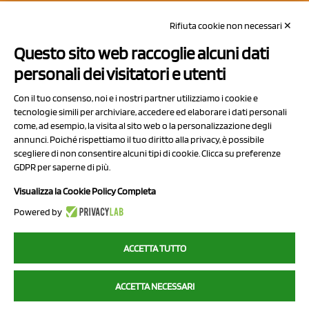
REA: MO 208553
Rifiuta cookie non necessari ✕
Capitale sociale Euro 50.000,00 i.v.
Questo sito web raccoglie alcuni dati
Contatti
personali dei visitatori e utenti
Sitemap
Con il tuo consenso, noi e i nostri partner utilizziamo i cookie e
Privacy Policy
tecnologie simili per archiviare, accedere ed elaborare i dati personali
Cookie Policy
come, ad esempio, la visita al sito web o la personalizzazione degli
annunci. Poiché rispettiamo il tuo diritto alla privacy, è possibile
Chi Siamo
scegliere di non consentire alcuni tipi di cookie. Clicca su preferenze
GDPR per saperne di più.
Visualizza la Cookie Policy Completa
Powered by
2023 NCX Drahorad srl - All rights reserved
ACCETTA TUTTO
myfruit.it è parte del network di
NCX DRAHORAD
ACCETTA NECESSARI
NCX Drahorad - Via Provinciale Vignola-Sassuolo 315/1 - 41057